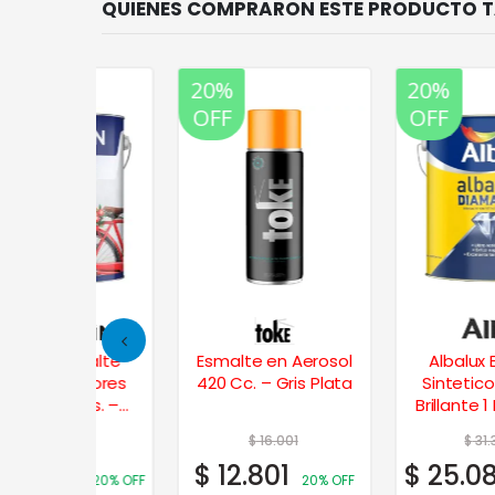
20%
20%
OFF
OFF
Esmalte
Esmalte en Aerosol
Albalux Esmalte
 Colores
420 Cc. – Gris Plata
Sintetico Colores
4 Lts. –
Brillante 1 Lt. – Ocr
Mediano
308
$
16.001
$
31.356
6
$
12.801
$
25.085
20% OFF
20% OFF
20% 