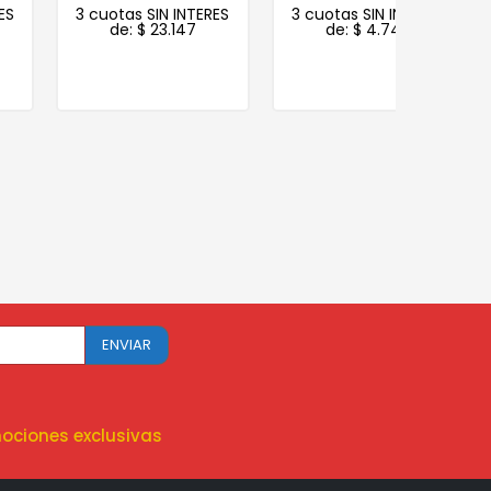
3 cuotas SIN INTERES
3 cuotas SIN INTERES
3 cuot
de:
$
23.147
de:
$
4.740
d
ociones exclusivas