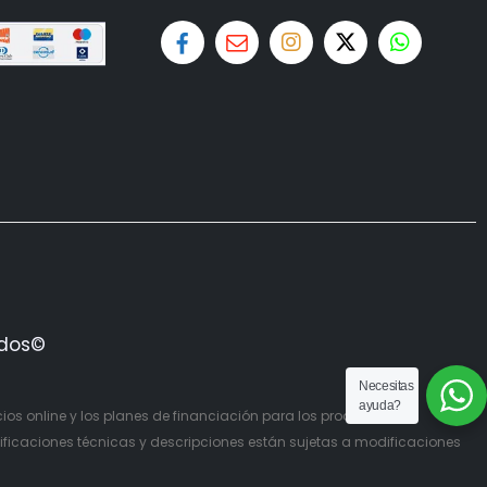
ados©
Necesitas
ayuda?
cios online y los planes de financiación para los productos
ficaciones técnicas y descripciones están sujetas a modificaciones