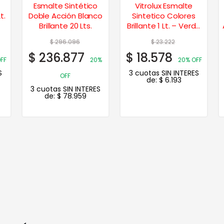
Esmalte Sintético
Vitrolux Esmalte
t.
Doble Acción Blanco
Sintetico Colores
Brillante 20 Lts.
Brillante 1 Lt. – Verde
Inglés
$
296.096
$
23.222
$
236.877
$
18.578
FF
20%
20% OFF
S
3 cuotas SIN INTERES
OFF
de:
$
6.193
3 cuotas SIN INTERES
de:
$
78.959