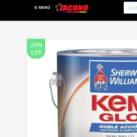
Búsqu
de
MENÚ
produc
20%
OFF