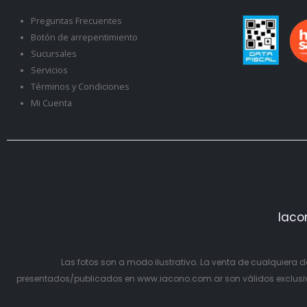
Preguntas Frecuentes
Botón de arrepentimiento
Sucursales
Servicios
Términos y Condiciones
Mi Cuenta
Iaco
Las fotos son a modo ilustrativo. La venta de cualquiera d
presentados/publicados en www.iacono.com.ar son válidos exclusiva