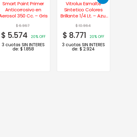
Smart Paint Primer
Vitrolux Esmalte
Esmal
Anticorrosivo en
Sintetico Colores
Blanco
Aerosol 350 Cc. – Gris
Brillante 1/4 Lt. – Azul
Adriático
$
6.967
$
10.964
$
5.574
$
8.771
20% OFF
20% OFF
3 cuotas SIN INTERES
3 cuotas SIN INTERES
de:
$
1.858
de:
$
2.924