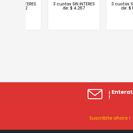
N INTERES
3 cuotas SIN INTERES
3 cuotas SIN INTERE
.882
de:
$
4.267
de:
$
8.362
¡ Entera
!
Suscribite ahora 