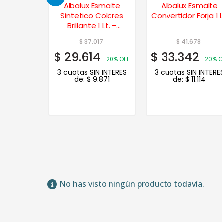
Esmalte
Albalux Esmalte
Albalux Esmalte
 Colores
Sintetico Colores
Convertidor Forja 1 L
. – Azulejo
Brillante 1 Lt. –
Bermellón
22
$
37.017
$
41.678
8
$
29.614
$
33.342
20% OFF
20% OFF
20% O
N INTERES
3 cuotas SIN INTERES
3 cuotas SIN INTERE
.193
de:
$
9.871
de:
$
11.114
No has visto ningún producto todavía.