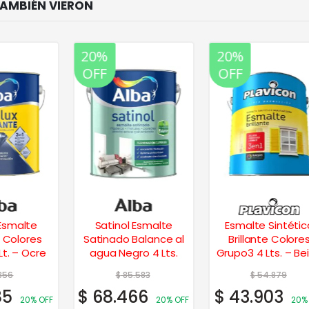
20%
20%
OFF
OFF
Satinol Esmalte
Esmalte Sintético
Satinado Balance al
Brillante Colores
e
agua Negro 4 Lts.
Grupo3 4 Lts. – Beige
$
85.583
$
54.879
$
68.466
$
43.903
OFF
20% OFF
20% OFF