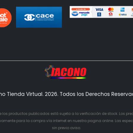
no Tienda Virtual. 2026. Todos los Derechos Reserv
e los productos publicados está sujeta a la verificación de stock. Los pre
mente para la compra vía internet en nuestra pagina online. Las especi
sin previo aviso.