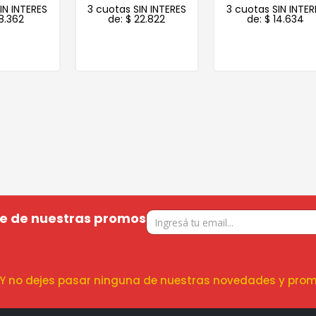
S
3 cuotas SIN INTERES
3 cuotas SIN INTERES
de:
$
22.822
de:
$
14.634
te de nuestras promos
! Y no dejes pasar ninguna de nuestras novedades y prom