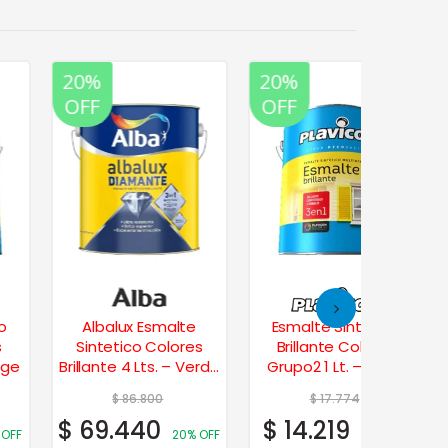
20%
20%
20%
OFF
OFF
OFF
Albalux Esmalte
Esmalte Sintético
Alba
Sintetico Colores
Brillante Colores
Sinte
Brillante 4 Lts. – Verde
Grupo2 1 Lt. – Marfil
Brill
Claro
Champagne
B
$
86.800
$
17.774
$
69.440
$
14.219
$
18.
20% OFF
20% OFF