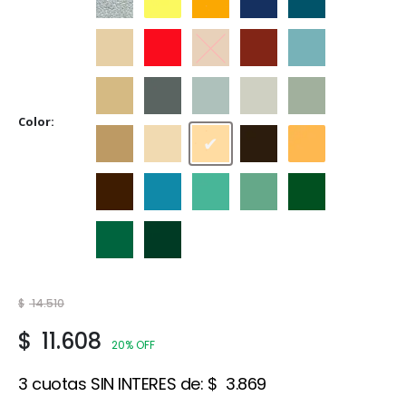
Aluminio
Amarillo
Amarillo Mediano
Azul Adriático
Azulejo
Beige
Bermellón
Castaño
Cedro
Celeste
Crema
Gris
Gris Espacial
Gris Hielo
Gris Perla
Color
Marfil
Marfil Champagne
Marfil Seda
Marrón
Naranja
Tabaco
Traful
Verde Claro
Verde Ilusión
Verde Inglés
Verde Jade
Verde Noche
$
14.510
$
11.608
20% OFF
3 cuotas SIN INTERES de:
$
3.869