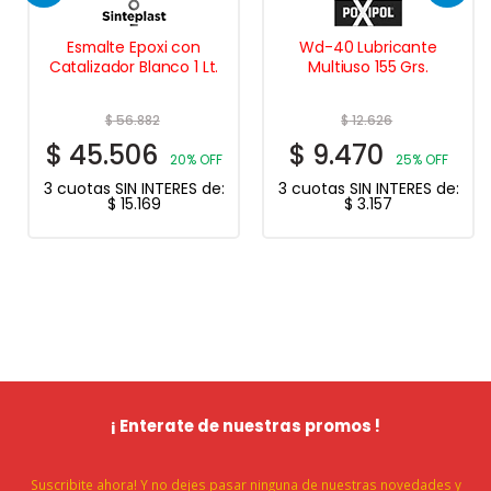
Esmalte Epoxi con
Wd-40 Lubricante
Catalizador Blanco 1 Lt.
Multiuso 155 Grs.
$
56.882
$
12.626
$
45.506
$
9.470
20% OFF
25% OFF
3 cuotas SIN INTERES de:
3 cuotas SIN INTERES de:
$
15.169
$
3.157
¡ Enterate de nuestras promos !
Suscribite ahora! Y no dejes pasar ninguna de nuestras novedades y