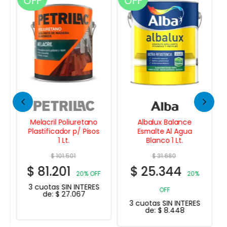
OFF
OFF
Melacril Poliuretano
Albalux Balance
Plastificador p/ Pisos
Esmalte Al Agua
1 Lt.
Blanco 1 Lt.
$
101.501
$
31.680
$
81.201
$
25.344
20% OFF
20%
3 cuotas SIN INTERES
OFF
de:
$
27.067
3 cuotas SIN INTERES
de:
$
8.448