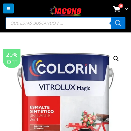
0
Búsqueda
de
productos
20%
OFF