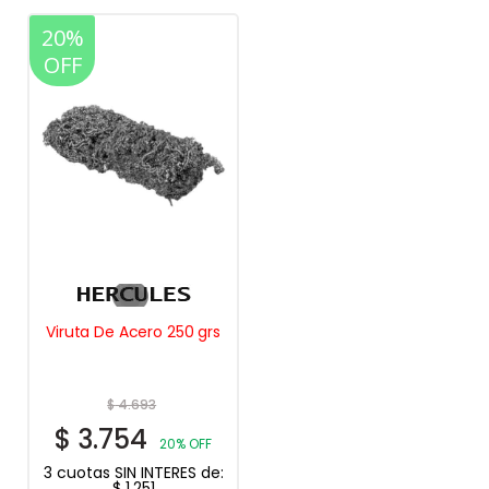
20%
OFF
Viruta De Acero 250 grs
$
4.693
$
3.754
20% OFF
3 cuotas SIN INTERES de:
$
1.251