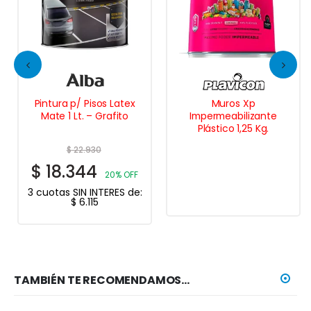
Pintura p/ Pisos Latex
Muros Xp
Mate 1 Lt. – Grafito
Impermeabilizante
Plástico 1,25 Kg.
$
22.930
$
18.344
20% OFF
3 cuotas SIN INTERES de:
$
6.115
TAMBIÉN TE RECOMENDAMOS…