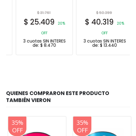
$
31.761
$
50.399
$
25.409
$
40.319
20%
20%
OFF
OFF
3 cuotas SIN INTERES
3 cuotas SIN INTERES
de:
$
8.470
de:
$
13.440
20%
35%
20%
35%
OFF
OFF
OFF
OFF