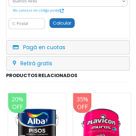
No conozco mi código postal
Calcular
Pagá en cuotas
Retirá gratis
PRODUCTOS RELACIONADOS
20%
20%
35%
OFF
OFF
OFF