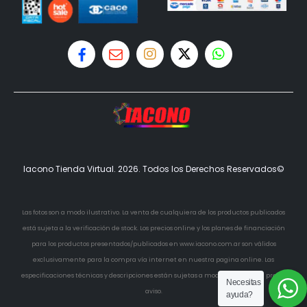
Iacono Tienda Virtual. 2026. Todos los Derechos Reservados©
Las fotos son a modo ilustrativo. La venta de cualquiera de los productos publicados
está sujeta a la verificación de stock. Los precios online y los planes de financiación
para los productos presentados/publicados en www.iacono.com.ar son válidos
exclusivamente para la compra vía internet en nuestra pagina online. Las
especificaciones técnicas y descripciones están sujetas a modificaciones sin previo
Necesitas
aviso.
ayuda?