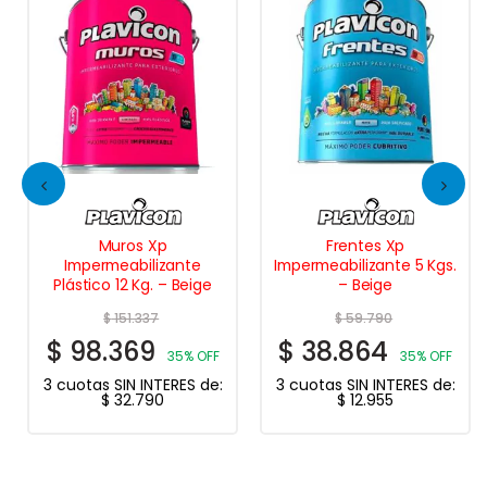
Muros Xp
Frentes Xp
Impermeabilizante
Impermeabilizante 5 Kgs.
Plástico 12 Kg. – Beige
– Beige
$
151.337
$
59.790
$
98.369
$
38.864
35% OFF
35% OFF
3 cuotas SIN INTERES de:
3 cuotas SIN INTERES de:
$
32.790
$
12.955