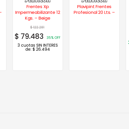
Frentes Xp
Plavipint Frentes
–
Impermeabilizante 12
Profesional 20 Lts. –
Kgs. – Beige
$
122.281
$
79.483
35% OFF
3 cuotas SIN INTERES
de:
$
26.494