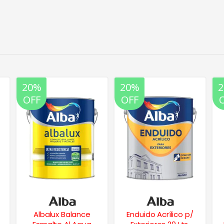
20%
20%
OFF
OFF
Enduido Acrílico p/
Tanques