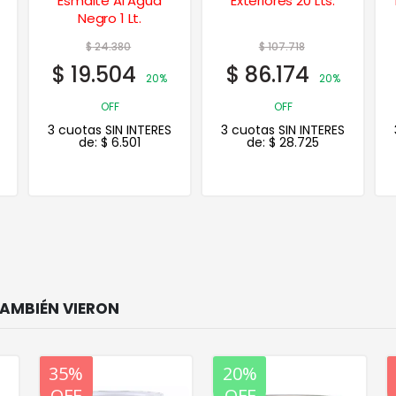
Exteriores 20 Lts.
Impermeabilizante
s/ Húmedo 4 Lts.
$
107.718
$
129.789
$
86.174
$
103.831
20%
20%
OFF
OFF
3 cuotas SIN INTERES
3 cuotas SIN INTERES
de:
$
28.725
de:
$
34.610
20%
35%
20%
OFF
OFF
OFF