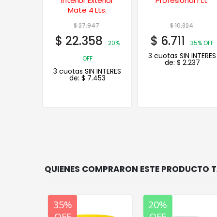
terior
Profesional 1 Lt.
Esmalte Al Agua
Lts.
Negro 1 Lt.
47
$
10.324
$
24.380
58
$
6.711
$
19.504
20%
35% OFF
20%
3 cuotas SIN INTERES
OFF
de:
$
2.237
 INTERES
3 cuotas SIN INTERES
453
de:
$
6.501
20%
35%
20%
OFF
OFF
OFF