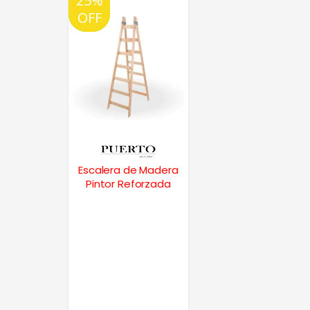
25%
20%
OFF
OFF
Escalera de Madera
Pintor Reforzada