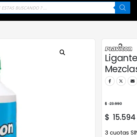
eda
tos
Ligant
Mezclas
$
23.990
$
15.594
3 cuotas SI