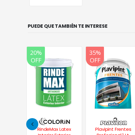
PUEDE QUE TAMBIÉN TE INTERESE
20%
35%
20%
OFF
OFF
OFF
Latex
Plavipint Frentes
Albalux Balance