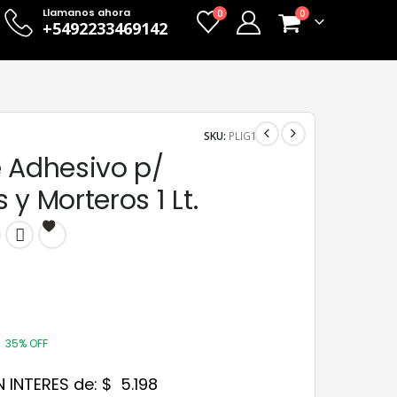
Llamanos ahora
0
0
+5492233469142
SKU:
PLIG1
e Adhesivo p/
 y Morteros 1 Lt.
35% OFF
N INTERES de:
$
5.198