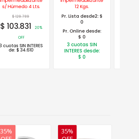
Impermeabilizante
Protector
Interi
12 Kgs.
Transparente 1 Lt.
Mat
Pr. Lista desde2:
$
$
26.544
$
2
0
$
21.235
$
22
20%
Pr. Online desde:
$ 0
OFF
3 cuotas SIN
3 cuotas SIN INTERES
3 cuotas
de:
$
7.078
de:
INTERES desde:
$
0
20%
35%
35%
20%
20%
35%
OFF
OFF
OFF
OFF
OFF
OFF