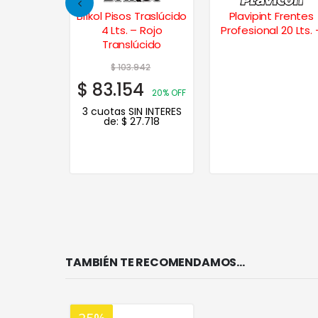
fáltica
Brikol Pisos Traslúcido
Plavipint Frentes
1 Lt.
4 Lts. – Rojo
Profesional 20 Lts. 
Translúcido
55
$
103.942
$
83.154
35% OFF
20% OFF
N INTERES
3 cuotas SIN INTERES
.937
de:
$
27.718
TAMBIÉN TE RECOMENDAMOS…