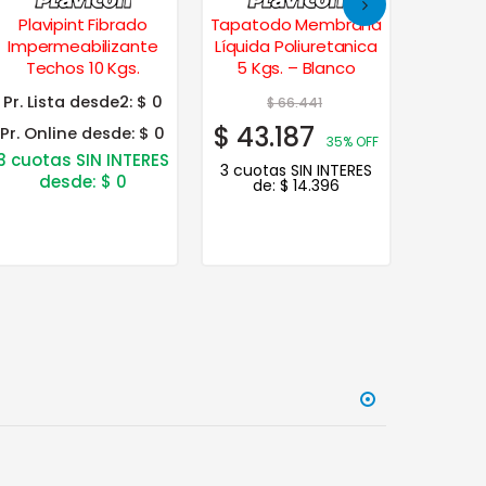
Plavipint Fibrado
Tapatodo Membrana
Impermeabilizante
Líquida Poliuretanica
Imper
Techos 10 Kgs.
5 Kgs. – Blanco
Tech
Pr. Lista desde2:
$ 0
$
66.441
$
43.187
Pr. Online desde:
$ 0
35% OFF
3 cuotas SIN INTERES
3 cuotas SIN INTERES
desde:
$
0
de:
$
14.396