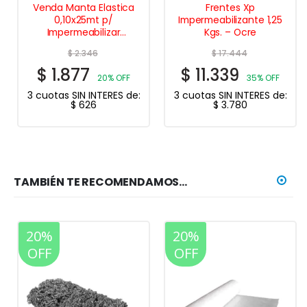
Venda Manta Elastica
Frentes Xp
0,10x25mt p/
Impermeabilizante 1,25
Impermeabilizar
Kgs. – Ocre
Multimarca
$
2.346
$
17.444
$
1.877
$
11.339
20% OFF
35% OFF
3 cuotas SIN INTERES de:
3 cuotas SIN INTERES de:
$
626
$
3.780
TAMBIÉN TE RECOMENDAMOS…
20%
20%
OFF
OFF