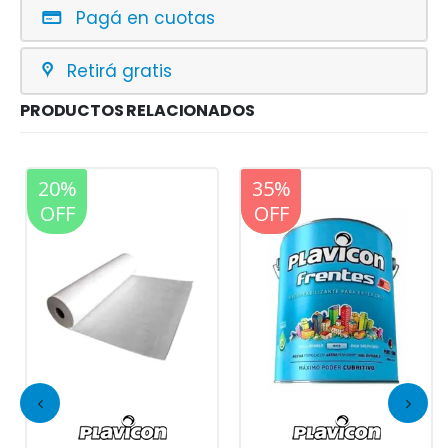
Pagá en cuotas
Retirá gratis
PRODUCTOS RELACIONADOS
20%
20%
35%
OFF
OFF
OFF