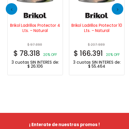
Brikol Ladrillos Protector 4
Brikol Ladrillos Protector 10
Lts. – Natural
Lts. – Natural
$
97.898
$
207.989
$
78.318
$
166.391
20% OFF
20% OFF
3 cuotas SIN INTERES de:
3 cuotas SIN INTERES de:
$
26.106
$
55.464
¡ Enterate de nuestras promos !