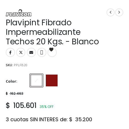
Plavipint Fibrado
Impermeabilizante
Techos 20 Kgs. - Blanco
SKU:
PPLFB20
Color
Blanco
Rojo
$
162.463
$
105.601
35% OFF
3 cuotas SIN INTERES de:
$
35.200