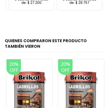
de:
$
27.200
de:
$
29.757
20%
20%
OFF
OFF