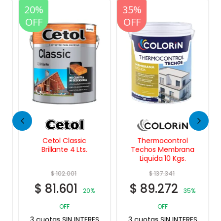
20%
20%
35%
OFF
OFF
OFF
Cetol Classic
Thermocontrol
Brillante 4 Lts.
Techos Membrana
Liquida 10 Kgs.
$
102.001
$
137.341
$
81.601
$
89.272
20%
35%
OFF
OFF
3 cuotas SIN INTERES
3 cuotas SIN INTERES