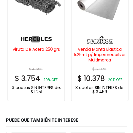
Viruta De Acero 250 grs
Venda Manta Elastica
1x25mt p/ Impermeabilizar
Multimarca
$
4.693
$
12.973
$
3.754
$
10.378
20% OFF
20% OFF
3 cuotas SIN INTERES de:
3 cuotas SIN INTERES de:
$
1.251
$
3.459
PUEDE QUE TAMBIÉN TE INTERESE