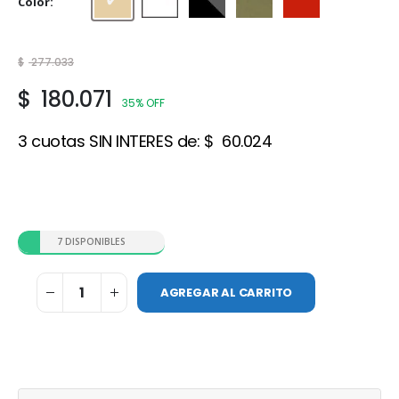
Color
Beige
Blanco
Gris Acero
Gris cemento
Rojo cerámico
$
277.033
$
180.071
35% OFF
3 cuotas SIN INTERES de:
$
60.024
7 DISPONIBLES
AGREGAR AL CARRITO