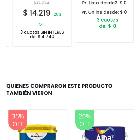
Pr. Lista desde2:
$ 0
$
17.774
$
14.219
Pr. Online desde:
$ 0
20%
OFF
$
0
3 cuotas SIN INTERES
de:
$
4.740
20%
35%
20%
OFF
OFF
OFF