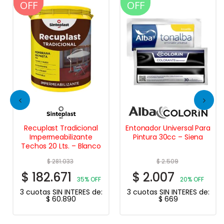
OFF
OFF
OFF
Recuplast Tradicional
Entonador Universal Para
Impermeabilizante
Pintura 30cc – Siena
Techos 20 Lts. – Blanco
$
281.033
$
2.509
$
182.671
$
2.007
35% OFF
20% OFF
3 cuotas SIN INTERES de:
3 cuotas SIN INTERES de:
$
60.890
$
669