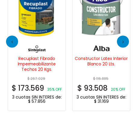
Recuplast Fibrado
Constructor Latex Interior
Impermeabilizante
Blanco 20 Lts.
Techos 20 Kgs.
$
267.029
$
116.885
$
173.569
$
93.508
35% OFF
20% OFF
3 cuotas SIN INTERES de:
3 cuotas SIN INTERES de:
$
57.856
$
31.169