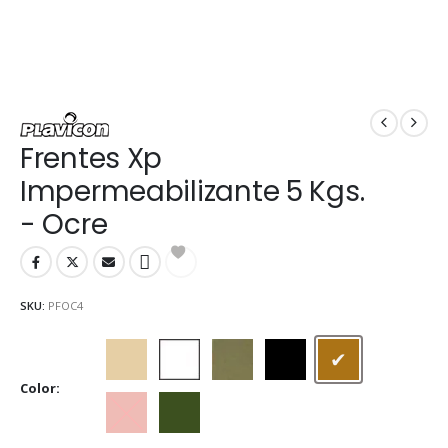
Frentes Xp
Impermeabilizante 5 Kgs.
- Ocre
SKU:
PFOC4
Beige
Blanco
Gris cemento
Negro
Ocre
Color
Rojo cerámico
Verde Foresta