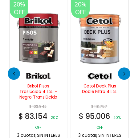
20%
30%
20%
OFF
OFF
OFF
Cetol Deck Plus
Alargue Prolongador
Doble Filtro 4 Lts.
Múltiple de 5 Tomas
$
118.757
$
23.904
$
95.006
$
16.733
20%
30%
OFF
OFF
3 cuotas SIN INTERES
3 cuotas SIN INTERES