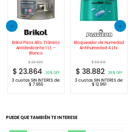
Brikol Pisos Alto Tránsito
Bloqueador de Humedad
Antideslizante 1 Lt. –
Antihumedad 4 Lts.
Blanco
$
29.830
$
59.818
$
23.864
$
38.882
20% OFF
35% OFF
3 cuotas SIN INTERES de:
3 cuotas SIN INTERES de:
$
7.955
$
12.961
PUEDE QUE TAMBIÉN TE INTERESE