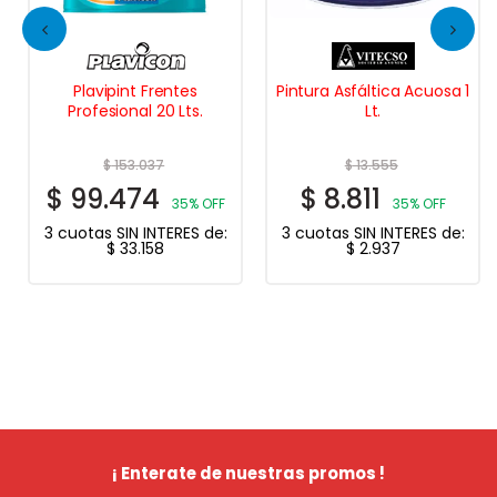
Plavipint Frentes
Pintura Asfáltica Acuosa 1
Profesional 20 Lts.
Lt.
$
153.037
$
13.555
$
99.474
$
8.811
35% OFF
35% OFF
3 cuotas SIN INTERES de:
3 cuotas SIN INTERES de:
$
33.158
$
2.937
¡ Enterate de nuestras promos !