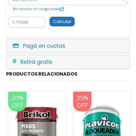
No conozco mi código postal
Calcular
Pagá en cuotas
Retirá gratis
PRODUCTOS RELACIONADOS
20%
20%
35%
OFF
OFF
OFF