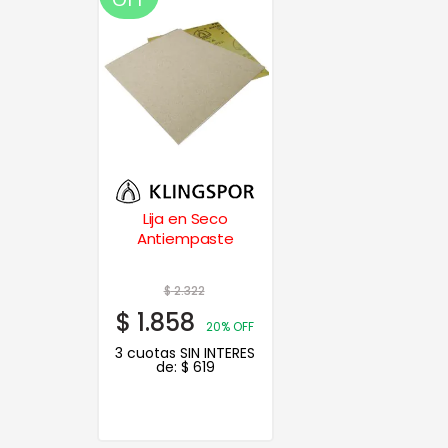
Lija en Seco
Antiempaste
$
2.322
$
1.858
20% OFF
3 cuotas SIN INTERES
de:
$
619