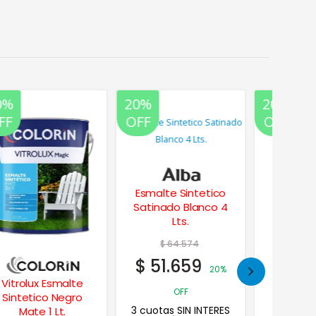
20%
20%
20%
35%
OFF
OFF
OFF
OFF
Esmalte Sintetico
Satinado Blanco 4
Lts.
$
64.574
$
51.659
20%
Acrylatex Latex
Plavip
OFF
Interior Exterior 10
Imperme
3 cuotas SIN INTERES
Lts.
Techo