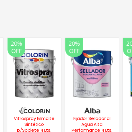
20%
20%
OFF
OFF
Fijador Sellador al
Vitrolux Esmalte
Agua Alta
Sintetico Negro
Performance 4 Lts.
Mate 1 Lt.