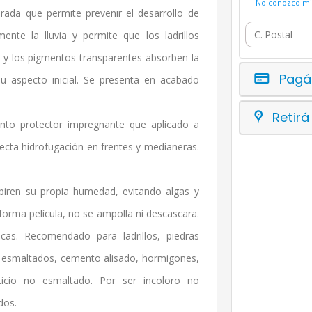
No conozco mi 
rada que permite prevenir el desarrollo de
ente la lluvia y permite que los ladrillos
al y los pigmentos transparentes absorben la
Pagá
su aspecto inicial. Se presenta en acabado
Retirá
o protector impregnante que aplicado a
fecta hidrofugación en frentes y medianeras.
espiren su propia humedad, evitando algas y
No forma película, no se ampolla ni descascara.
cas. Recomendado para ladrillos, piedras
no esmaltados, cemento alisado, hormigones,
ticio no esmaltado. Por ser incoloro no
dos.