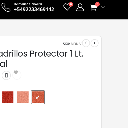
Llamanos ahora
0
0
+5492233469142
SKU:
MBNA1
adrillos Protector 1 Lt.
al
Cerámico
Incoloro
Natural