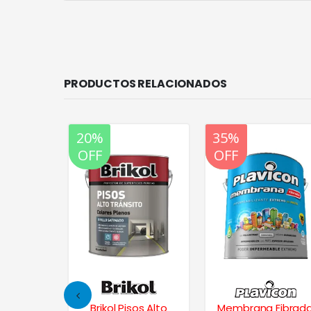
PRODUCTOS RELACIONADOS
20%
20%
35%
OFF
OFF
OFF
s Xp
Brikol Pisos Alto
Membrana Fibrad