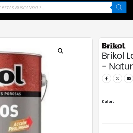
eda
tos
Brikol L
- Natur
Color