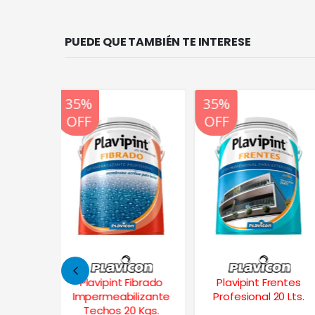
PUEDE QUE TAMBIÉN TE INTERESE
20%
35%
20%
OFF
OFF
OFF
Fibrado
Plavipint Frentes
Vitrospray Esmalte
lizante
Profesional 20 Lts.
Sintético
 Kgs.
p/Soplete 4 Lts.