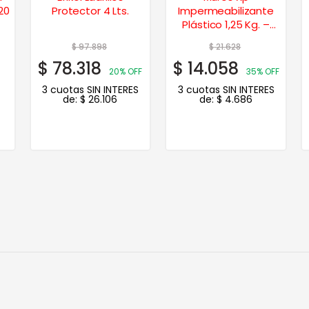
20
Protector 4 Lts.
Impermeabilizante
Plástico 1,25 Kg. –
Beige
$
97.898
$
21.628
$
78.318
$
14.058
20% OFF
35% OFF
3 cuotas SIN INTERES
3 cuotas SIN INTERES
de:
$
26.106
de:
$
4.686