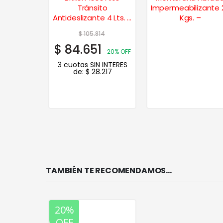
izante 12
Tránsito
Impermeabilizante 
lanco
Antideslizante 4 Lts. –
Kgs. –
Verde
281
$
105.814
3
$
84.651
35% OFF
20% OFF
N INTERES
3 cuotas SIN INTERES
.494
de:
$
28.217
TAMBIÉN TE RECOMENDAMOS…
20%
OFF