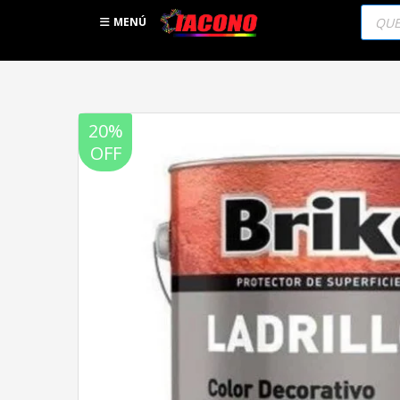
Búsqu
de
MENÚ
produc
20%
OFF