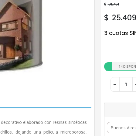
$
31.761
$
25.40
3 cuotas SI
14 DISPON
ecorativo elaborado con resinas sintéticas
rillos, dejando una película microporosa,