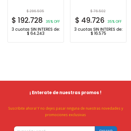
$
296.505
$
76.502
$
192.728
$
49.726
35% OFF
35% OFF
3 cuotas SIN INTERES de:
3 cuotas SIN INTERES de:
$
64.243
$
16.575
¡ Enterate de nuestras promos !
Suscribite ahora! Y no dejes pasar ninguna de nuestras novedades y
promociones exclusivas