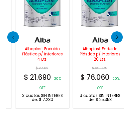
Albaplast Enduido
Albaplast Enduido
Plástico p/ Interiores
Plástico p/ Interiores
4 Lts.
20 Lts.
$
27.112
$
95.075
$
21.690
$
76.060
20%
20%
OFF
OFF
3 cuotas SIN INTERES
3 cuotas SIN INTERES
de:
$
7.230
de:
$
25.353