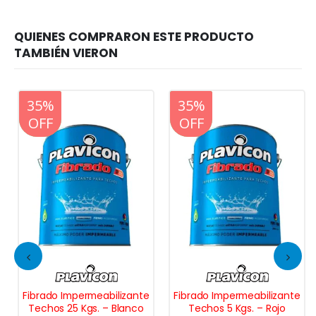
20%
35%
20%
35%
OFF
OFF
OFF
OFF
Fibrado Impermeabilizante
Fibrado Impermeabilizante
Techos 25 Kgs. – Blanco
Techos 5 Kgs. – Rojo