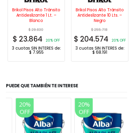
Brikol Pisos Alto Tránsito
Brikol Pisos Alto Tránsito
Antideslizante 1 Lt. –
Antideslizante 10 Lts. –
Blanco
Negro
$
29.830
$
255.718
$
23.864
$
204.574
20% OFF
20% OFF
3 cuotas SIN INTERES de:
3 cuotas SIN INTERES de:
$
7.955
$
68.191
PUEDE QUE TAMBIÉN TE INTERESE
20%
20%
OFF
OFF