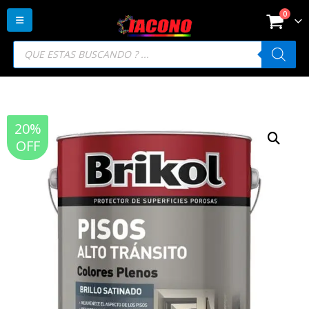
0
Búsqueda
de
productos
20%
OFF