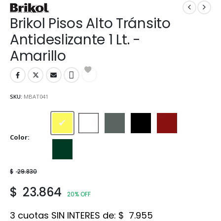
Brikol Pisos Alto Tránsito
Antideslizante 1 Lt. -
Amarillo
SKU:
MBAT041
Amarillo
Blanco
Gris
Negro
Rojo
Color
Verde
$
29.830
$
23.864
20% OFF
3 cuotas SIN INTERES de:
$
7.955