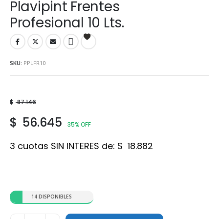
Plavipint Frentes
Profesional 10 Lts.
SKU:
PPLFR10
$
87.146
$
56.645
35% OFF
3 cuotas SIN INTERES de:
$
18.882
14 DISPONIBLES