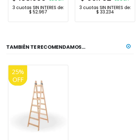
3 cuotas SIN INTERES de:
3 cuotas SIN INTERES de:
$
52.967
$
33.234
TAMBIÉN TE RECOMENDAMOS…
25%
20%
OFF
OFF