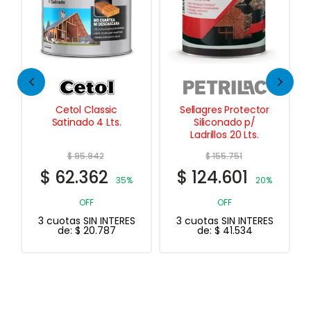
Sellagres Protector
Plavipint Piletas
Siliconado p/
Piscinas Profesional
Ladrillos 20 Lts.
4 Lts.
$
155.751
$
47.569
$
124.601
$
38.055
20%
20%
OFF
OFF
3 cuotas SIN INTERES
3 cuotas SIN INTERES
de:
$
41.534
de:
$
12.685