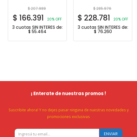
$
207.989
$
285.976
$
166.391
$
228.781
20% OFF
20% OFF
3 cuotas SIN INTERES de:
3 cuotas SIN INTERES de:
$
55.464
$
76.260
¡ Enterate de nuestras promos !
Suscribite ahora! Y no dejes pasar ninguna de nuestras novedades y
promociones exclusivas