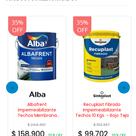
20%
35%
20%
35%
OFF
OFF
OFF
OFF
Albafrent
Recuplast Fibrado
Impermeabilizante
Impermeabilizante
Techos Membrana
Techos 10 Kgs. – Rojo Teja
Líquida 20 Kgs.
$
244.461
$
153.387
$
158.900
$
99.702
35% OFF
35% OFF