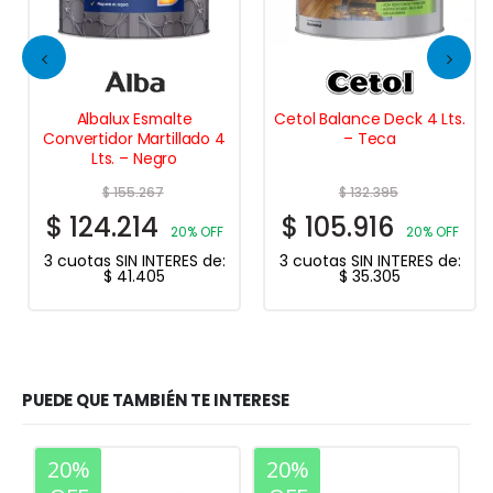
Albalux Esmalte
Cetol Balance Deck 4 Lts.
Convertidor Martillado 4
– Teca
Lts. – Negro
$
155.267
$
132.395
$
124.214
$
105.916
20% OFF
20% OFF
3 cuotas SIN INTERES de:
3 cuotas SIN INTERES de:
$
41.405
$
35.305
PUEDE QUE TAMBIÉN TE INTERESE
20%
20%