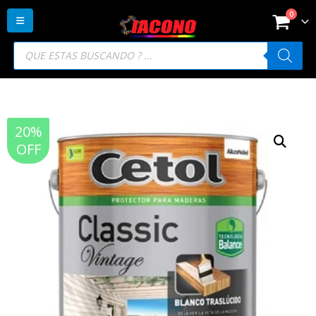
0
Búsqueda
de
productos
20%
OFF