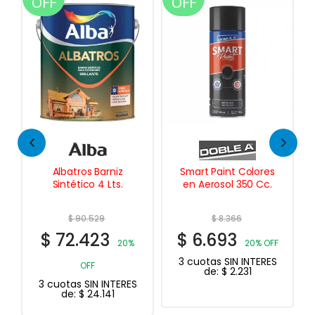
OFF
OFF
Smart Paint Colores
Comodin Enduido
en Aerosol 350 Cc.
Exterior 4 Lts.
$
8.366
$
30.127
$
6.693
$
24.102
20% OFF
20%
3 cuotas SIN INTERES
OFF
de:
$
2.231
S
3 cuotas SIN INTERES
de:
$
8.034