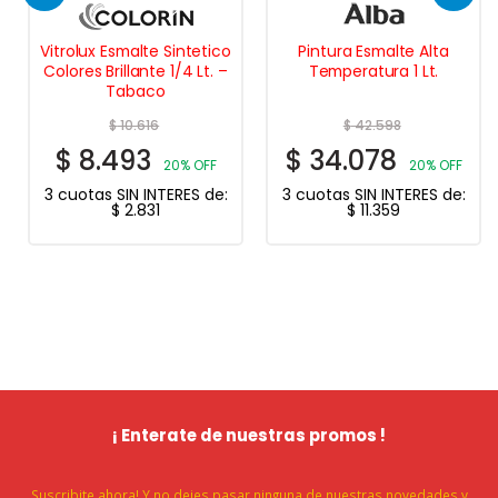
Vitrolux Esmalte Sintetico
Pintura Esmalte Alta
Colores Brillante 1/4 Lt. –
Temperatura 1 Lt.
Tabaco
$
10.616
$
42.598
$
8.493
$
34.078
20% OFF
20% OFF
3 cuotas SIN INTERES de:
3 cuotas SIN INTERES de:
$
2.831
$
11.359
¡ Enterate de nuestras promos !
Suscribite ahora! Y no dejes pasar ninguna de nuestras novedades y