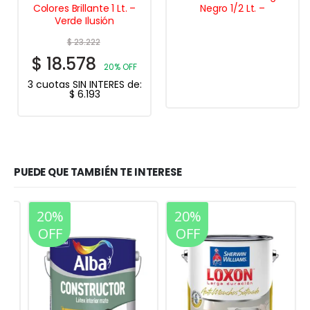
Colores Brillante 1 Lt. –
Negro 1/2 Lt. –
Verde Ilusión
$
23.222
$
18.578
20% OFF
3 cuotas SIN INTERES de:
$
6.193
PUEDE QUE TAMBIÉN TE INTERESE
20%
20%
OFF
OFF