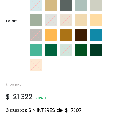
Celeste
Crema
Gris
Gris Espacial
Gris Hielo
Color
Gris Perla
Gris Visón
Marfil
Marfil Champagne
Marfil Seda
Marrón
Naranja
Ocre
Tabaco
Traful
Verde Claro
Verde Esmeralda
Verde Ilusión
Verde Inglés
Verde Noche
Vicuña
$
26.652
$
21.322
20% OFF
3 cuotas SIN INTERES de:
$
7.107