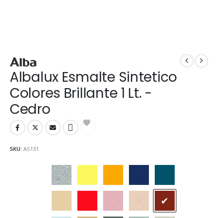
Albalux Esmalte Sintetico
Colores Brillante 1 Lt. -
Cedro
SKU:
AS131
Aluminio
Amarillo
Amarillo Mediano
Azul Marino
Azulejo
Beige
Bermellón
Carmín
Castaño
Cedro