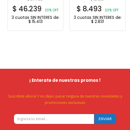
$
46.239
$
8.493
20% OFF
20% OFF
3 cuotas SIN INTERES de:
3 cuotas SIN INTERES de:
$
15.413
$
2.831
¡ Enterate de nuestras promos !
Suscribite ahora! Y no dejes pasar ninguna de nuestras novedades y
promociones exclusivas