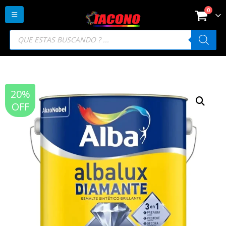
0
Búsqueda
de
productos
20%
OFF