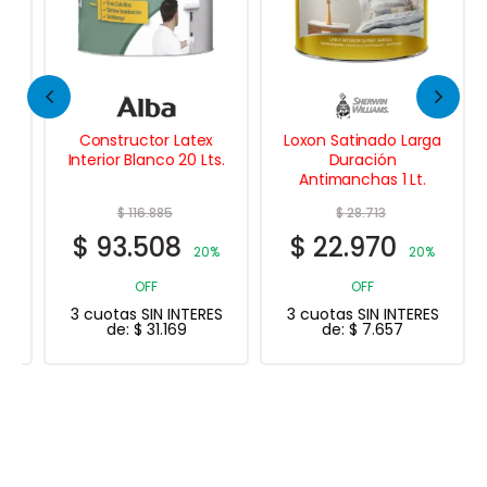
Constructor Latex
Loxon Satinado Larga
Interior Blanco 20 Lts.
Duración
Antimanchas 1 Lt.
$
116.885
$
28.713
$
93.508
$
22.970
20%
20%
OFF
OFF
3 cuotas SIN INTERES
3 cuotas SIN INTERES
de:
$
31.169
de:
$
7.657