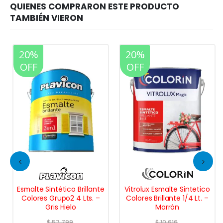
20%
20%
OFF
OFF
Esmalte Sintético Brillante
Vitrolux Esmalte Sintetico
Colores Grupo2 4 Lts. –
Colores Brillante 1/4 Lt. –
Gris Hielo
Marrón
$
57.799
$
10.616