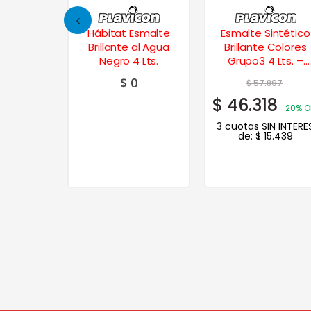
Esmalte
Hábitat Esmalte
Esmalte Sintético
 Colores
Brillante al Agua
Brillante Colores
 Lt. – Gris
Negro 4 Lts.
Grupo3 4 Lts. –
ial
Tabaco
0
$
0
$
57.897
$
46.318
20% O
3 cuotas SIN INTERE
de:
$
15.439