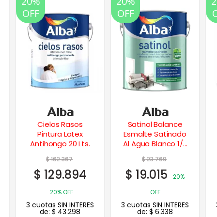
20%
20%
OFF
OFF
Satinol Balance
Plastilux – Polilak
Esmalte Satinado
Revestimiento UV
Al Agua Blanco 1/2
4 Lts.
Lt.
$
23.769
$
117.814
$
19.015
$
94.251
20%
20%
OFF
OFF
3 cuotas SIN INTERES
3 cuotas SIN INTERES
de:
$
6.338
de:
$
31.417