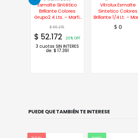
intético
Esmalte Sintético
Vitrolux Esmalte
Colores
Brillante Colores
Sintetico Colores
 Lts. –
Grupo2 4 Lts. – Marfil
Brillante 1/4 Lt. – Mar
ma
Seda
Champagne
$
0
15
$
65.215
2
$
52.172
20% OFF
20% OFF
N INTERES
3 cuotas SIN INTERES
.391
de:
$
17.391
PUEDE QUE TAMBIÉN TE INTERESE