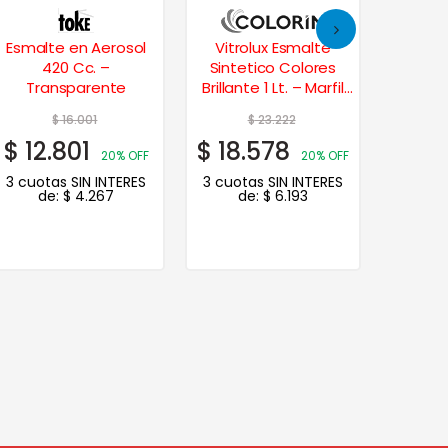
Esmalte en Aerosol
Vitrolux Esmalte
Esmal
420 Cc. –
Sintetico Colores
Brill
Transparente
Brillante 1 Lt. – Marfil
Grupo2 
Champagne
$
16.001
$
23.222
$
12.801
$
18.578
$
14.
20% OFF
20% OFF
3 cuotas SIN INTERES
3 cuotas SIN INTERES
3 cuot
de:
$
4.267
de:
$
6.193
de