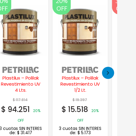
20%
20%
35%
20%
35%
OFF
OFF
OFF
OFF
OFF
Plastilux – Polilak
Duralba Latex
Dura
Revestimiento UV
Impermeabilizante
Imperme
1/2 Lt.
Frentes y Muros 20
Frentes
Lts.
$
19.397
$
268.675
$
1
$
15.518
$
174.639
$
10
20%
OFF
35% OFF
3
3 cuotas SIN INTERES
3 cuotas SIN INTERES
3 cuotas
de:
$
5.173
de:
$
58.213
de: