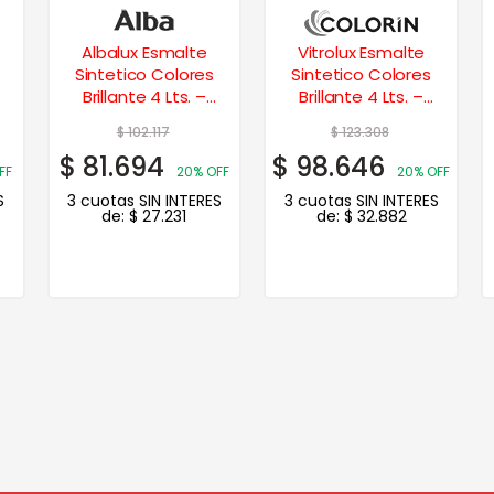
Albalux Esmalte
Vitrolux Esmalte
Sintetico Colores
Sintetico Colores
Brillante 4 Lts. –
Brillante 4 Lts. –
Azulejo
Amarillo Mediano
$
102.117
$
123.308
$
81.694
$
98.646
FF
20% OFF
20% OFF
S
3 cuotas SIN INTERES
3 cuotas SIN INTERES
de:
$
27.231
de:
$
32.882