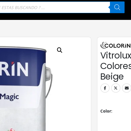
eda
tos
Vitrolu
Colores 
Beige
Color