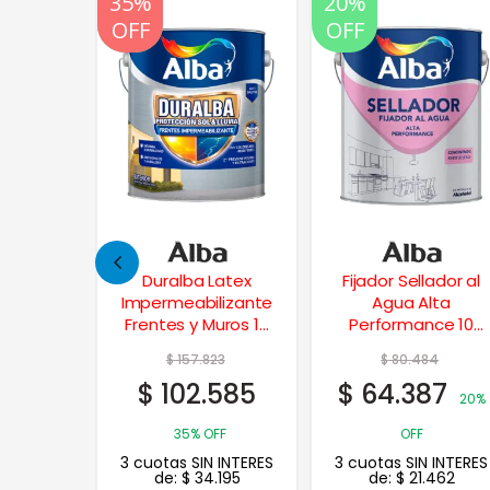
20%
20%
OFF
OFF
Latex
Fijador Sellador al
Cielos Rasos
lizante
Agua Alta
Pintura Latex
uros 10
Performance 10
Antihongo 20 Lts.
Lts.
23
$
80.484
$
162.367
585
$
64.387
$
129.894
20%
FF
OFF
20% OFF
 INTERES
3 cuotas SIN INTERES
3 cuotas SIN INTERES
.195
de:
$
21.462
de:
$
43.298