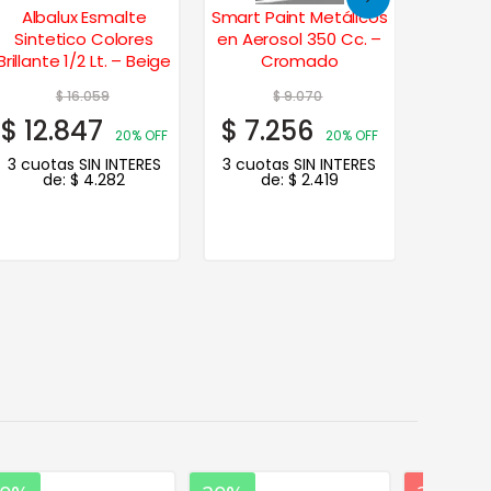
Albalux Esmalte
Smart Paint Metálicos
Smart 
Sintetico Colores
en Aerosol 350 Cc. –
en Aero
Brillante 1/2 Lt. – Beige
Cromado
$
16.059
$
9.070
$
12.847
$
7.256
$
6.
20% OFF
20% OFF
3 cuotas SIN INTERES
3 cuotas SIN INTERES
3 cuot
de:
$
4.282
de:
$
2.419
d