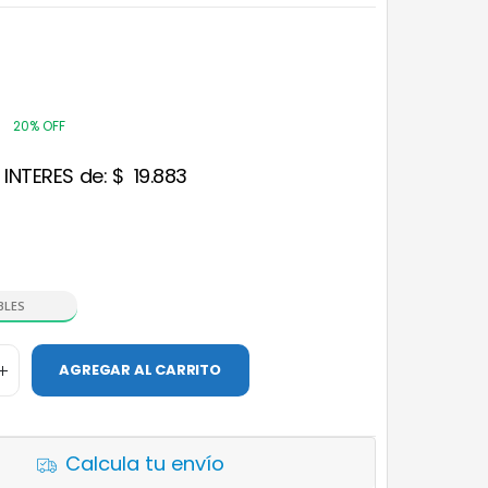
0
20% OFF
 INTERES de:
$
19.883
BLES
AGREGAR AL CARRITO
Calcula tu envío