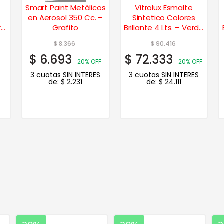
Smart Paint Metálicos
Vitrolux Esmalte
en Aerosol 350 Cc. –
Sintetico Colores
fil
Grafito
Brillante 4 Lts. – Verde
Inglés
$
8.366
$
90.416
$
6.693
$
72.333
20% OFF
20% OFF
3 cuotas SIN INTERES
3 cuotas SIN INTERES
de:
$
2.231
de:
$
24.111