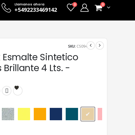
Llamanos ahora
0
0
+5492233469142
SKU:
CS094
x Esmalte Sintetico
Brillante 4 Lts. -
Aluminio
Amarillo
Amarillo Mediano
Azul Adriático
Azulejo
Beige
Bermellón
Castañ