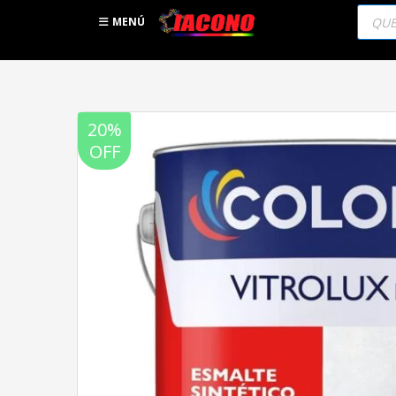
Búsqu
de
MENÚ
produc
20%
OFF