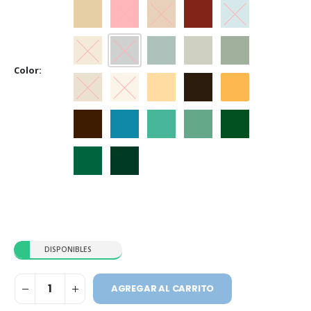
Beige
Bermellón
Castaño
Cedro
Celeste
Crema
Gris
Gris Espacial
Gris Hielo
Gris Perla
Color
Marfil
Marfil Champagne
Marfil Seda
Marrón
Naranja
Tabaco
Traful
Verde Claro
Verde Ilusión
Verde Inglés
Verde Jade
Verde Noche
DISPONIBLES
AGREGAR AL CARRITO