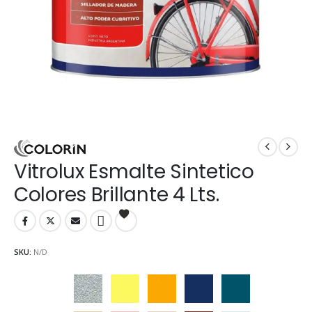
Vitrolux Esmalte Sintetico
Colores Brillante 4 Lts.
SKU:
N/D
Aluminio
Amarillo
Amarillo Mediano
Azul Adriático
Azulejo