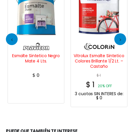
Esmalte Sintetico Negro
Vitrolux Esmalte Sintetico
Mate 4 Lts.
Colores Brillante 1/2 Lt. –
Castaño
$
0
$
1
$
1
20% OFF
3 cuotas SIN INTERES de:
$
0
PUEDE QUE TAMBIÉN TE INTERESE