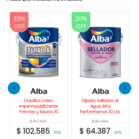
20%
20%
OFF
OFF
Fijador Sellador al
Cielos Rasos Pintura
Agua Alta
Latex Antihongo 20
Performance 10 Lts.
Lts.
$
80.484
$
162.367
$
64.387
$
129.894
20%
20%