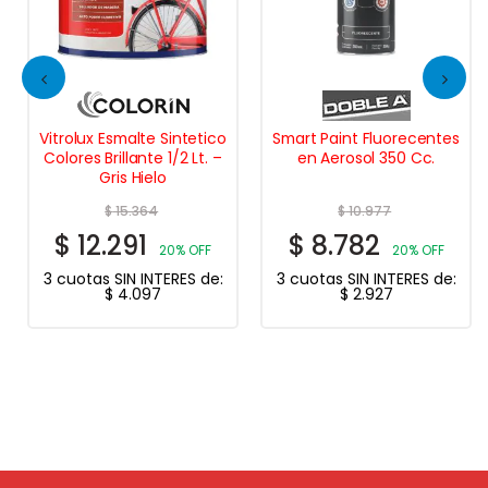
Vitrolux Esmalte Sintetico
Smart Paint Fluorecentes
Colores Brillante 1/2 Lt. –
en Aerosol 350 Cc.
Gris Hielo
$
15.364
$
10.977
$
12.291
$
8.782
20% OFF
20% OFF
3 cuotas SIN INTERES de:
3 cuotas SIN INTERES de:
$
4.097
$
2.927