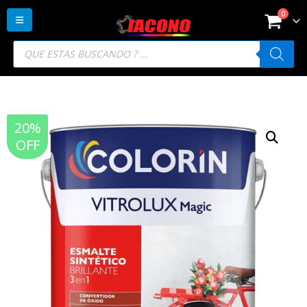
0
Búsqueda
de
productos
20%
OFF