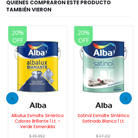
20%
20%
OFF
OFF
Albalux Esmalte Sintetico
Satinol Esmalte Sintético
Colores Brillante 1 Lt. –
Satinado Blanco 1 Lt.
Verde Esmeralda
$
26.652
$
27.312