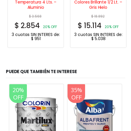
Temperatura 4 Lts. –
Colores Brillante 1/2 Lt. –
Aluminio
Gris Hielo
$
3.568
$
18.892
$
2.854
$
15.114
20% OFF
20% OFF
3 cuotas SIN INTERES de:
3 cuotas SIN INTERES de:
$
951
$
5.038
PUEDE QUE TAMBIÉN TE INTERESE
20%
35%
25%
20%
OFF
OFF
OFF
OFF