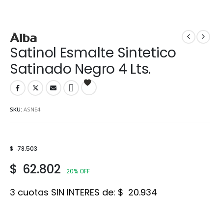
Satinol Esmalte Sintetico
Satinado Negro 4 Lts.
SKU:
ASNE4
$
78.503
$
62.802
20% OFF
3 cuotas SIN INTERES de:
$
20.934