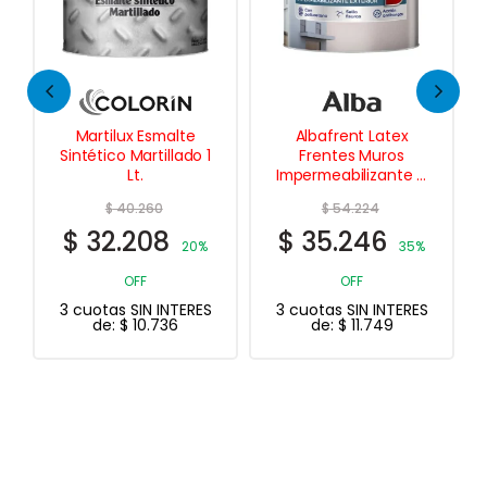
e
Albafrent Latex
Escalera Aluminio
o 1
Frentes Muros
Tijera 4 Esc
Impermeabilizante 4
Lts.
$
54.224
$
116.860
$
35.246
$
87.645
0%
35%
25%
OFF
OFF
RES
3 cuotas SIN INTERES
3 cuotas SIN INTERES
de:
$
11.749
de:
$
29.215