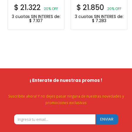
$
21.322
$
21.850
20% OFF
20% OFF
3 cuotas SIN INTERES de:
3 cuotas SIN INTERES de:
$
7.107
$
7.283
¡ Enterate de nuestras promos !
Suscribite ahora! Y no dejes pasar ninguna de nuestras novedades y
promociones exclusivas