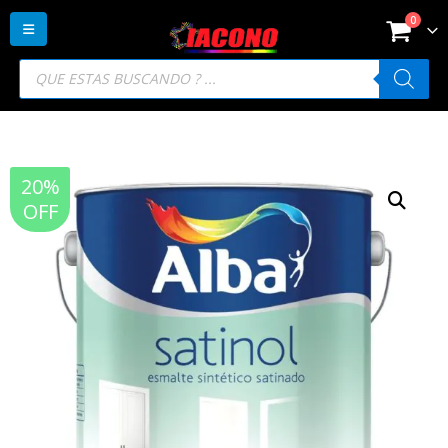
0
Búsqueda
de
productos
20%
OFF