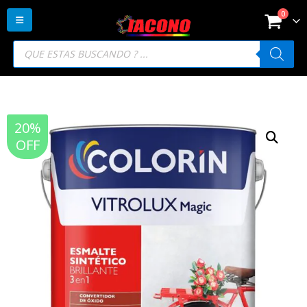
0
Búsqueda
de
productos
20%
OFF