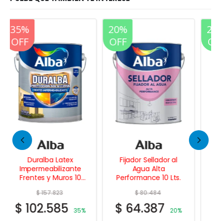
20%
20%
OFF
OFF
Fijador Sellador al
Cielos Rasos Pintura
Agua Alta
Latex Antihongo 20
Performance 10 Lts.
Lts.
$
80.484
$
162.367
$
64.387
$
129.894
20%
20%