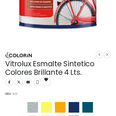
Vitrolux Esmalte Sintetico
Colores Brillante 4 Lts.
SKU:
N/D
Aluminio
Amarillo
Amarillo Mediano
Azul Adriático
Azulejo