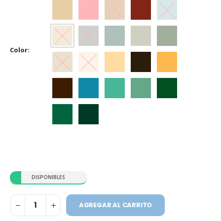
Beige
Bermellón
Castaño
Cedro
Celeste
Crema
Gris
Gris Espacial
Gris Hielo
Gris Perla
Color
Marfil
Marfil Champagne
Marfil Seda
Marrón
Naranja
Tabaco
Traful
Verde Claro
Verde Ilusión
Verde Inglés
Verde Jade
Verde Noche
DISPONIBLES
AGREGAR AL CARRITO