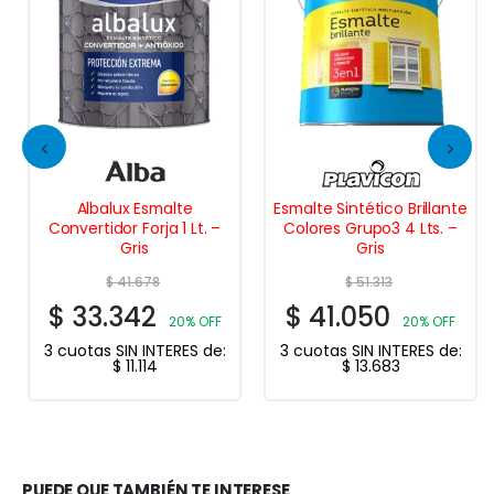
Albalux Esmalte
Esmalte Sintético Brillante
Convertidor Forja 1 Lt. –
Colores Grupo3 4 Lts. –
Gris
Gris
$
41.678
$
51.313
$
33.342
$
41.050
20% OFF
20% OFF
3 cuotas SIN INTERES de:
3 cuotas SIN INTERES de:
$
11.114
$
13.683
PUEDE QUE TAMBIÉN TE INTERESE