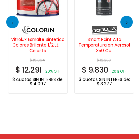
Vitrolux Esmalte Sintetico
Smart Paint Alta
Colores Brillante 1/2 Lt. –
Temperatura en Aerosol
Celeste
350 Cc.
$
15.364
$
12.288
$
12.291
$
9.830
20% OFF
20% OFF
3 cuotas SIN INTERES de:
3 cuotas SIN INTERES de:
$
4.097
$
3.277