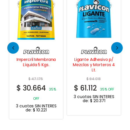
Impercril Membrana
Ligante Adhesivo p/
Líquida 5 Kgs.
Mezclas y Morteros 4
Lt.
$
47.175
$
94.018
$
30.664
$
61.112
35%
35% OFF
3 cuotas SIN INTERES
OFF
de:
$
20.371
3 cuotas SIN INTERES
de:
$
10.221