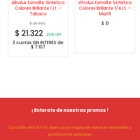
Albalux Esmalte Sintetico
Vitrolux Esmalte Sintetico
Colores Brillante 1 Lt. –
Colores Brillante 1/4 Lt. –
Tabaco
Marfil
$
0
$
26.652
$
21.322
20% OFF
3 cuotas SIN INTERES de:
$
7.107
¡ Enterate de nuestras promos !
Suscribite ahora! Y no dejes pasar ninguna de nuestras novedades y
promociones exclusivas