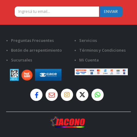
Preguntas Frecuentes
Servicios
Botón de arrepentimiento
Términos y Condiciones
Sucursales
Mi Cuenta