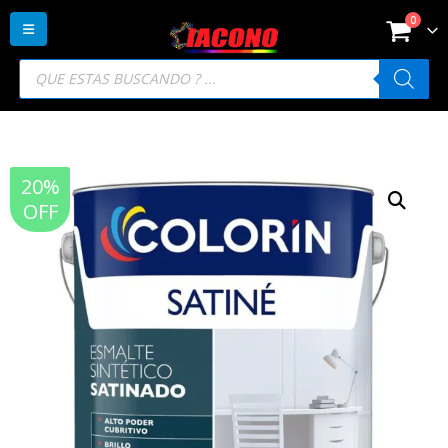
0
Búsqueda
de
productos
20%
OFF