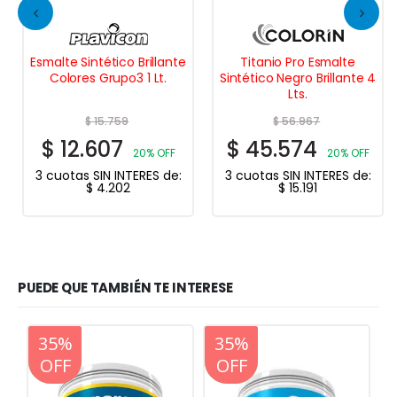
Esmalte Sintético Brillante
Titanio Pro Esmalte
Colores Grupo3 1 Lt.
Sintético Negro Brillante 4
Lts.
$
15.759
$
56.967
$
12.607
$
45.574
20% OFF
20% OFF
3 cuotas SIN INTERES de:
3 cuotas SIN INTERES de:
$
4.202
$
15.191
PUEDE QUE TAMBIÉN TE INTERESE
20%
35%
20%
35%
OFF
OFF
OFF
OFF