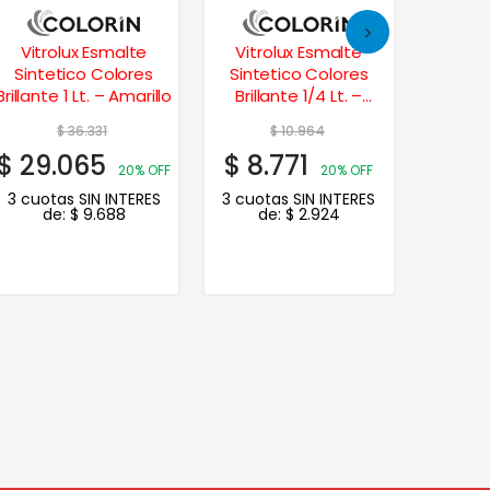
Vitrolux Esmalte
Vitrolux Esmalte
Vitr
Sintetico Colores
Sintetico Colores
Sinte
Brillante 1 Lt. – Amarillo
Brillante 1/4 Lt. –
Brill
Azulejo
$
36.331
$
10.964
$
29.065
$
8.771
$
12.
20% OFF
20% OFF
3 cuotas SIN INTERES
3 cuotas SIN INTERES
3 cuot
de:
$
9.688
de:
$
2.924
d