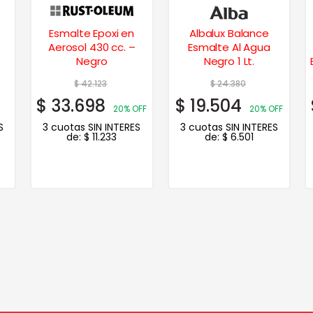
Esmalte Epoxi en
Albalux Balance
Aerosol 430 cc. –
Esmalte Al Agua
Negro
Negro 1 Lt.
$
42.123
$
24.380
$
33.698
$
19.504
20% OFF
20% OFF
S
3 cuotas SIN INTERES
3 cuotas SIN INTERES
de:
$
11.233
de:
$
6.501