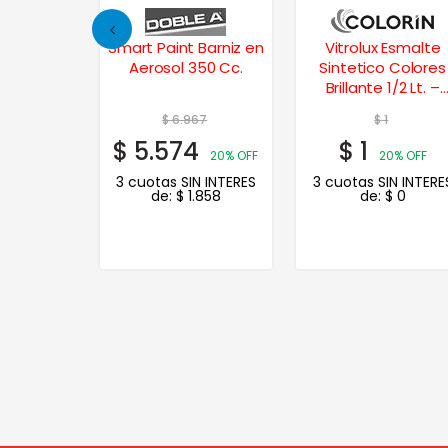
Esmalte
Smart Paint Barniz en
Vitrolux Esmalte
 Colores
Aerosol 350 Cc.
Sintetico Colores
/4 Lt. –
Brillante 1/2 Lt. –
Claro
Castaño
0
$
6.967
$
1
$
5.574
$
1
20% OFF
20% OFF
3 cuotas SIN INTERES
3 cuotas SIN INTERE
de:
$
1.858
de:
$
0