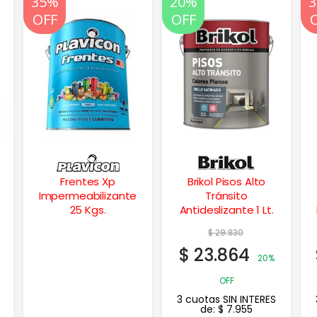
20%
20%
35%
OFF
OFF
OFF
Brikol Pisos Alto
Recuplast
Tránsito
Tradicional
Antideslizante 1 Lt.
Impermeabilizante
Techos 10 Lts.
$
29.830
$
158.057
$
23.864
$
102.737
20%
35%
OFF
OFF
3 cuotas SIN INTERES
3 cuotas SIN INTERES
de:
$
7.955
de:
$
34.246