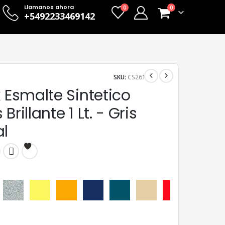
Llamanos ahora
0
0
+5492233469142
SKU:
CS261
x Esmalte Sintetico
Brillante 1 Lt. - Gris
al
Aluminio
Amarillo
Amarillo Mediano
Azul Adriático
Azulejo
Beige
Bermellón
Castañ