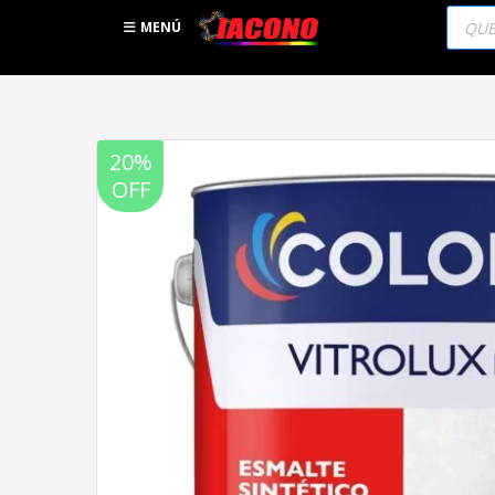
Búsqu
de
MENÚ
produc
20%
OFF