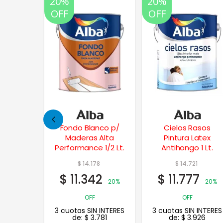
20%
20%
35%
OFF
OFF
OFF
nco p/
Cielos Rasos
Frentes Xp
 Alta
Pintura Latex
Impermeabilizante
 1/2 Lt.
Antihongo 1 Lt.
25 Kgs.
8
$
14.721
2
$
11.777
20%
20%
OFF
 INTERES
3 cuotas SIN INTERES
781
de:
$
3.926