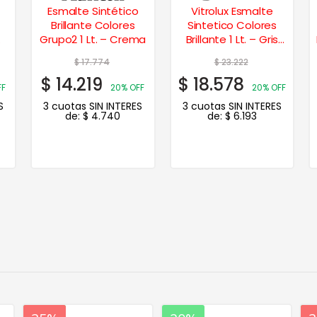
Esmalte Sintético
Vitrolux Esmalte
Brillante Colores
Sintetico Colores
Grupo2 1 Lt. – Crema
Brillante 1 Lt. – Gris
Hielo
$
17.774
$
23.222
$
14.219
$
18.578
FF
20% OFF
20% OFF
S
3 cuotas SIN INTERES
3 cuotas SIN INTERES
de:
$
4.740
de:
$
6.193