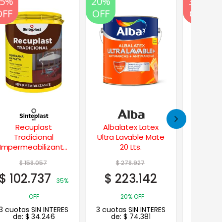
20%
20%
35%
20%
OFF
OFF
OFF
OFF
Albalatex Latex
Albafrent Latex
Fondo
Ultra Lavable Mate
Frentes Muros
Made
20 Lts.
Impermeabilizante
Perform
20 Lts.
$
278.927
$
227.918
$
$
223.142
$
148.147
$
11
35%
20% OFF
OFF
3 cuotas SIN INTERES
3 cuotas SIN INTERES
3 cuotas
de:
$
74.381
de:
$
49.382
de