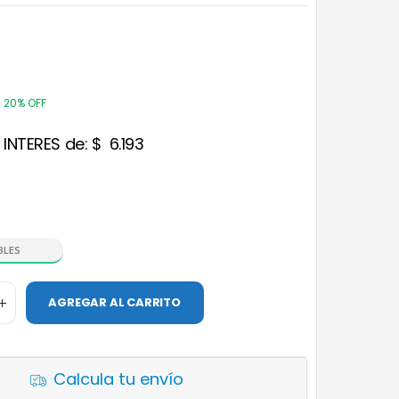
20% OFF
 INTERES de:
$
6.193
BLES
AGREGAR AL CARRITO
Calcula tu envío