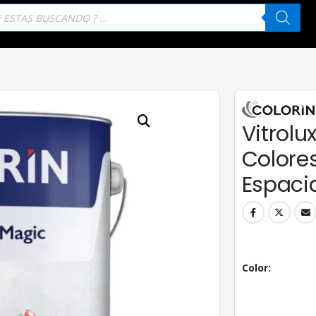
eda
tos
Vitrolu
Colores 
Espaci
Color