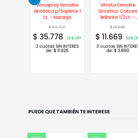
 Esmalte
Vitrospray Esmalte
Vitrolux Esmalte
/Soplete 4
Sintético p/Soplete 1
Sintetico Colores
arillo
Lt. – Naranja
Brillante 1/2 Lt. –
Cedro
772
$
44.722
$
14.586
8
$
35.778
$
11.669
20% OFF
20% OFF
20% O
N INTERES
3 cuotas SIN INTERES
3 cuotas SIN INTERE
.606
de:
$
11.926
de:
$
3.890
PUEDE QUE TAMBIÉN TE INTERESE