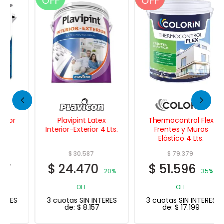
OFF
OFF
OFF
Plavipint Latex
Thermocontrol Flex
Interior-Exterior 4 Lts.
Frentes y Muros
Elástico 4 Lts.
$
30.587
$
79.379
$
24.470
$
51.596
20%
35%
OFF
OFF
3 cuotas SIN INTERES
3 cuotas SIN INTERES
de:
$
8.157
de:
$
17.199