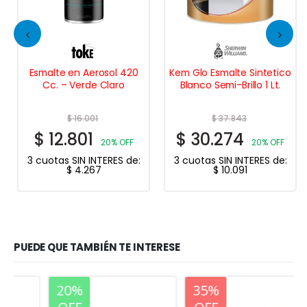
Esmalte en Aerosol 420
Kem Glo Esmalte Sintetico
Cc. – Verde Claro
Blanco Semi-Brillo 1 Lt.
$
16.001
$
37.843
$
12.801
$
30.274
20% OFF
20% OFF
3 cuotas SIN INTERES de:
3 cuotas SIN INTERES de:
$
4.267
$
10.091
PUEDE QUE TAMBIÉN TE INTERESE
20%
20%
35%