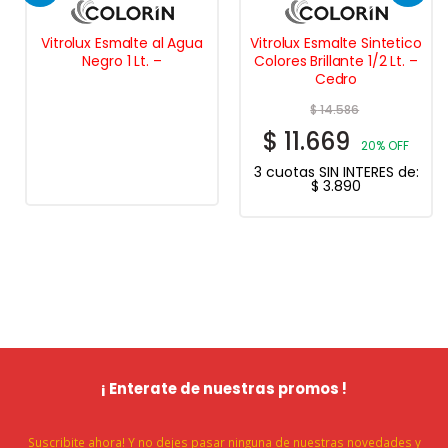
Vitrolux Esmalte al Agua
Vitrolux Esmalte Sintetico
Negro 1 Lt. –
Colores Brillante 1/2 Lt. –
Cedro
$
14.586
$
11.669
20% OFF
3 cuotas SIN INTERES de:
$
3.890
¡ Enterate de nuestras promos !
Suscribite ahora! Y no dejes pasar ninguna de nuestras novedades y