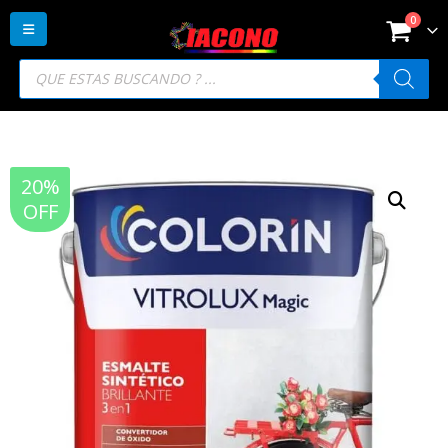
0
Búsqueda
de
productos
20%
OFF