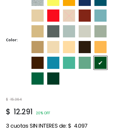
Aluminio
Amarillo
Amarillo Mediano
Azul Adriático
Azulejo
Beige
Bermellón
Castaño
Cedro
Celeste
Crema
Gris
Gris Espacial
Gris Hielo
Gris Perla
Color
Marfil
Marfil Champagne
Marfil Seda
Marrón
Naranja
Tabaco
Traful
Verde Claro
Verde Ilusión
Verde Inglés
Verde Jade
Verde Noche
$
15.364
$
12.291
20% OFF
3 cuotas SIN INTERES de:
$
4.097