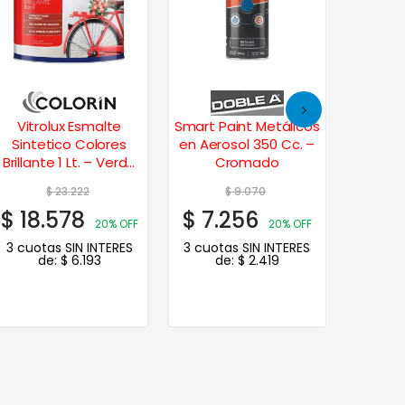
Vitrolux Esmalte
Smart Paint Metálicos
Alba
Sintetico Colores
en Aerosol 350 Cc. –
Sinte
Brillante 1 Lt. – Verde
Cromado
Brillant
Inglés
$
23.222
$
9.070
$
18.578
$
7.256
$
21.
20% OFF
20% OFF
3 cuotas SIN INTERES
3 cuotas SIN INTERES
3 cuot
de:
$
6.193
de:
$
2.419
d