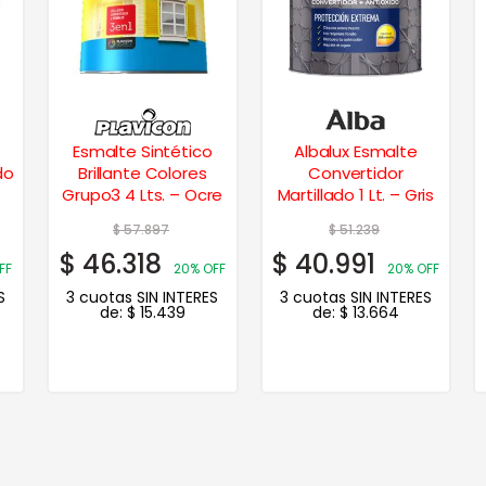
Esmalte Sintético
Albalux Esmalte
do
Brillante Colores
Convertidor
Grupo3 4 Lts. – Ocre
Martillado 1 Lt. – Gris
$
57.897
$
51.239
$
46.318
$
40.991
FF
20% OFF
20% OFF
S
3 cuotas SIN INTERES
3 cuotas SIN INTERES
de:
$
15.439
de:
$
13.664