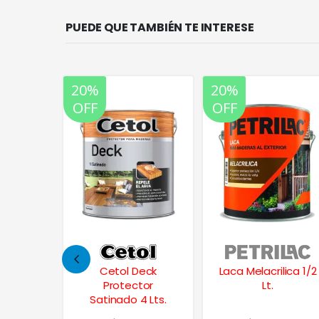
PUEDE QUE TAMBIÉN TE INTERESE
20%
20%
OFF
OFF
Deck
Laca Melacrilica 1/2
Cetol Balance
tor
Lt.
Deck Vintage 4 Lts.
4 Lts.