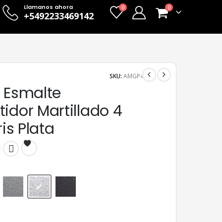
Llamanos ahora
0
0
+5492233469142
SKU:
AMGP4
x Esmalte
idor Martillado 4
ris Plata
Gris
Gris Plata
Negro