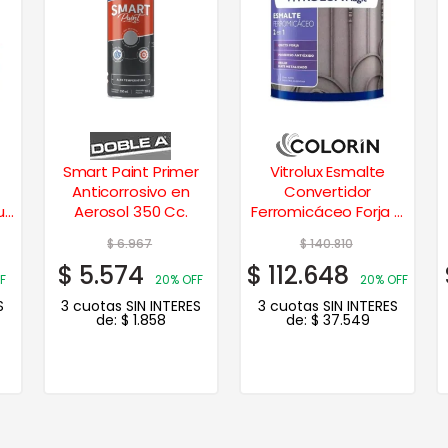
Smart Paint Primer
Vitrolux Esmalte
Anticorrosivo en
Convertidor
ul
Aerosol 350 Cc.
Ferromicáceo Forja 4
Lts. – Grafito
$
6.967
$
140.810
$
5.574
$
112.648
F
20% OFF
20% OFF
S
3 cuotas SIN INTERES
3 cuotas SIN INTERES
de:
$
1.858
de:
$
37.549