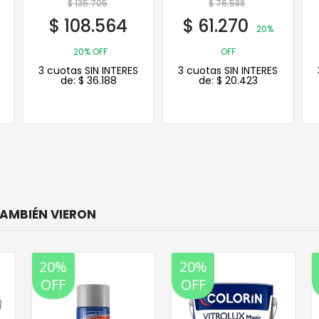
$
76.588
$
20.155
$
61.270
$
16.124
20%
20%
OFF
OFF
3 cuotas SIN INTERES
3 cuotas SIN INTERES
de:
$
20.423
de:
$
5.375
20%
20%
OFF
OFF