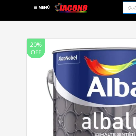
Búsqu
de
MENÚ
produc
20%
OFF