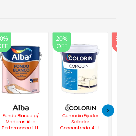
20%
20%
35%
20%
OFF
OFF
OFF
OFF
Comodin Fijador
Ligante Adhesivo
Cet
Sellador
p/ Mezclas y
Pr
Concentrado 4 Lt.
Morteros 4 Lt.
Satin