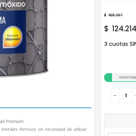
$
155.267
$
124.21
3 cuotas SI
4 DISPONI
dad Premium.
metales ferrosos sin necesidad de utilizar