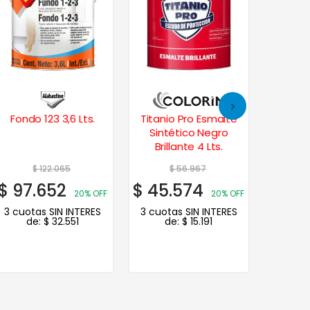
Fondo 123 3,6 Lts.
Titanio Pro Esmalte
Alba
Sintético Negro
Sinte
Brillante 4 Lts.
Brill
$
122.065
$
56.967
$
97.652
$
45.574
$
81.
20% OFF
20% OFF
3 cuotas SIN INTERES
3 cuotas SIN INTERES
3 cuot
de:
$
32.551
de:
$
15.191
de