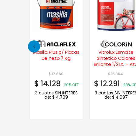
poxi en
Masilla Plus p/ Placas
Vitrolux Esmalte
0 cc. –
De Yeso 7 Kg.
Sintetico Colores
ro
Brillante 1/2 Lt. – Az
Adriático
23
$
17.660
$
15.364
8
$
14.128
$
12.291
20% OFF
20% OFF
20% OF
N INTERES
3 cuotas SIN INTERES
3 cuotas SIN INTERE
.233
de:
$
4.709
de:
$
4.097