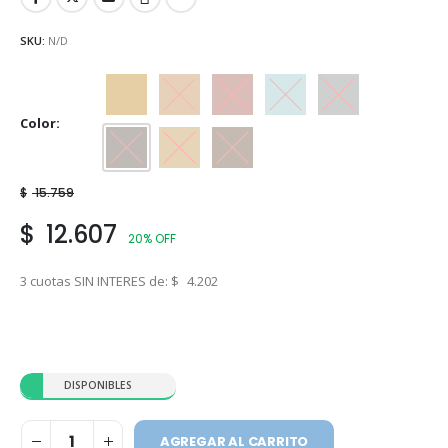
SKU:
N/D
Beige
Castaño
Cedro
Celeste
Gris
Color
Marrón
Ocre
Tabaco
$
15.759
$
12.607
20% OFF
3 cuotas SIN INTERES de:
$
4.202
DISPONIBLES
AGREGAR AL CARRITO