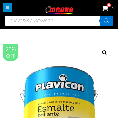
0
Búsqueda
de
productos
20%
OFF