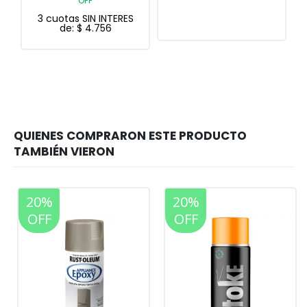
OFF
ERES
3 cuotas SIN INTERES
de:
$
10.091
20%
20%
OFF
OFF