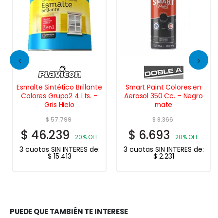
Esmalte Sintético Brillante
Smart Paint Colores en
Colores Grupo2 4 Lts. –
Aerosol 350 Cc. – Negro
Gris Hielo
mate
$
57.799
$
8.366
$
46.239
$
6.693
20% OFF
20% OFF
3 cuotas SIN INTERES de:
3 cuotas SIN INTERES de:
$
15.413
$
2.231
PUEDE QUE TAMBIÉN TE INTERESE