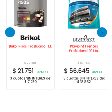
Brikol Pisos Traslúcido 1 Lt.
Plavipint Frentes
Profesional 10 Lts.
$
27.189
$
87.146
$
21.751
$
56.645
20% OFF
35% OFF
3 cuotas SIN INTERES de:
3 cuotas SIN INTERES de:
$
7.250
$
18.882