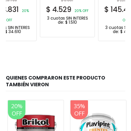
$
5.661
$
223.842
$
4.529
$
145.497
20% OFF
35%
3 cuotas SIN INTERES
OFF
de:
$
1.510
3 cuotas SIN INTERES
de:
$
48.499
20%
20%
35%
OFF
OFF
OFF