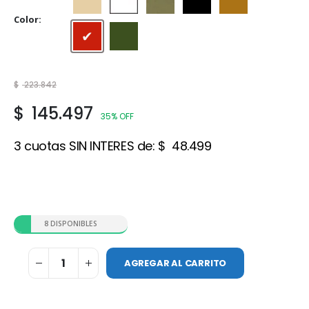
Beige
Blanco
Gris cemento
Negro
Ocre
Color
Rojo cerámico
Verde Foresta
$
223.842
$
145.497
35% OFF
3 cuotas SIN INTERES de:
$
48.499
8 DISPONIBLES
AGREGAR AL CARRITO