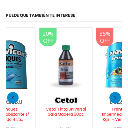
PUEDE QUE TAMBIÉN TE INTERESE
20%
20%
35%
OFF
OFF
OFF
Cetol Tinta Universal
Frentes Xp
para Madera 60cc
Impermeabilizante 25
Kgs. – Verde Foresta