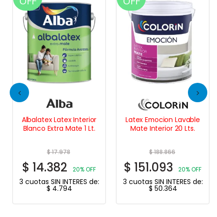
OFF
OFF
Albalatex Latex Interior
Latex Emocion Lavable
Blanco Extra Mate 1 Lt.
Mate Interior 20 Lts.
$
17.978
$
188.866
$
14.382
$
151.093
20% OFF
20% OFF
3 cuotas SIN INTERES de:
3 cuotas SIN INTERES de:
$
4.794
$
50.364