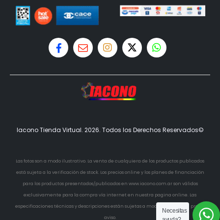
Iacono Tienda Virtual. 2026. Todos los Derechos Reservados©
Las fotos son a modo ilustrativo. La venta de cualquiera de los productos publicados
está sujeta a la verificación de stock. Los precios online y los planes de financiación
para los productos presentados/publicados en www.iacono.com.ar son válidos
exclusivamente para la compra vía internet en nuestra pagina online. Las
especificaciones técnicas y descripciones están sujetas a modificaciones sin previo
Necesitas
aviso.
ayuda?