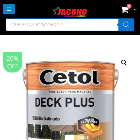
0
Búsqueda
de
productos
20%
OFF