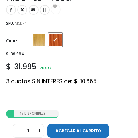
SKU:
MCDP1
Color
Natural
Teca
$
39.994
$
31.995
20% OFF
3 cuotas SIN INTERES de:
$
10.665
15 DISPONIBLES
AGREGAR AL CARRITO