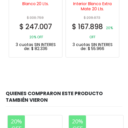
Interior Blanco Extra
Impermeabilizante
Mate 20 Lts.
Techos 1 Kg.
$
209.873
$
26.111
$
167.898
$
16.972
20%
35%
OFF
OFF
3 cuotas SIN INTERES
3 cuotas SIN INTERES
de:
$
55.966
de:
$
5.657
20%
20%