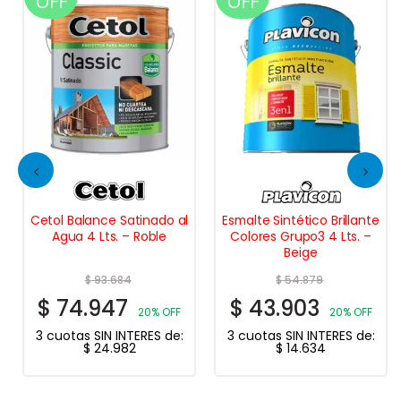
OFF
OFF
Cetol Balance Satinado al
Esmalte Sintético Brillante
Agua 4 Lts. – Roble
Colores Grupo3 4 Lts. –
Beige
$
93.684
$
54.879
$
74.947
$
43.903
20% OFF
20% OFF
3 cuotas SIN INTERES de:
3 cuotas SIN INTERES de:
$
24.982
$
14.634