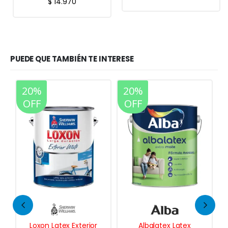
$
14.970
PUEDE QUE TAMBIÉN TE INTERESE
20%
20%
35%
OFF
OFF
OFF
Albalatex Latex
Recuplast Fibrado