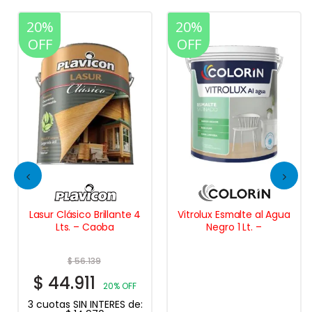
20%
20%
OFF
OFF
Lasur Clásico Brillante 4
Vitrolux Esmalte al Agua
Lts. – Caoba
Negro 1 Lt. –
$
56.139
$
44.911
20% OFF
3 cuotas SIN INTERES de: