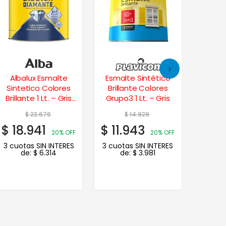
Albalux Esmalte
Esmalte Sintético
Hamme
Sintetico Colores
Brillante Colores
Direct
Brillante 1 Lt. – Gris
Grupo3 1 Lt. – Gris
Lt
Visón
$
23.676
$
14.929
$
18.941
$
11.943
$
37.
20% OFF
20% OFF
3 cuotas SIN INTERES
3 cuotas SIN INTERES
3 cuot
de:
$
6.314
de:
$
3.981
de