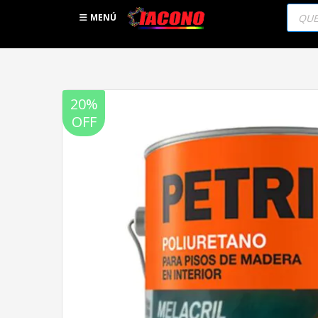
Búsqu
de
MENÚ
produc
20%
OFF