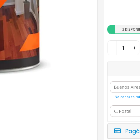
3 DISPONI
No conozco mi 
Pagá