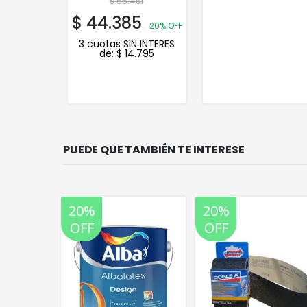
$
55.481
$
44.385
20% OFF
3 cuotas SIN INTERES
de:
$
14.795
PUEDE QUE TAMBIÉN TE INTERESE
20%
20%
OFF
OFF