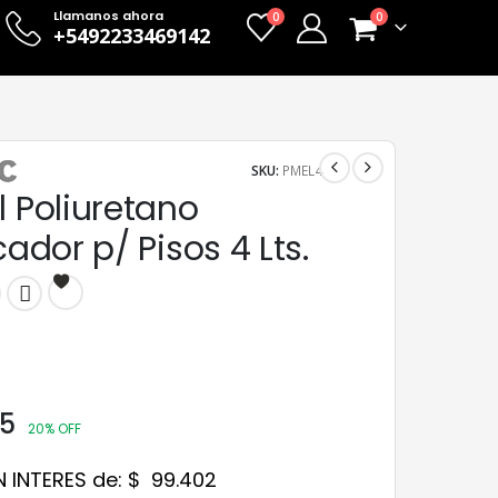
Llamanos ahora
0
0
+5492233469142
SKU:
PMEL4
l Poliuretano
icador p/ Pisos 4 Lts.
5
20% OFF
N INTERES de:
$
99.402