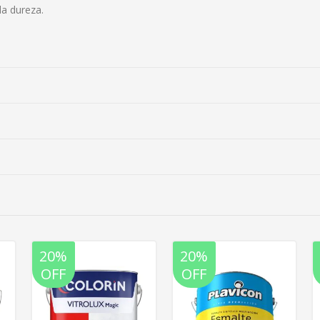
la dureza.
20%
20%
OFF
OFF