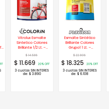
Vitrolux Esmalte
Esmalte Sintético
Sintetico Colores
Brillante Colores
il
Brillante 1/2 Lt. –
Grupo1 1 Lt. –
Marrón
Bermellón
$
14.586
$
22.906
$
11.669
$
18.325
FF
20% OFF
20% OFF
S
3 cuotas SIN INTERES
3 cuotas SIN INTERES
de:
$
3.890
de:
$
6.108