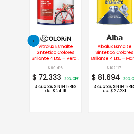
iador de
Vitrolux Esmalte
Albalux Esmalte
1 Lt.
Sintetico Colores
Sintetico Colores
Brillante 4 Lts. – Verde
Brillante 4 Lts. – Marf
Ilusión
Champagne
68
$
90.416
$
102.117
4
$
72.333
$
81.694
20% OFF
20% OFF
20% O
N INTERES
3 cuotas SIN INTERES
3 cuotas SIN INTERE
.511
de:
$
24.111
de:
$
27.231