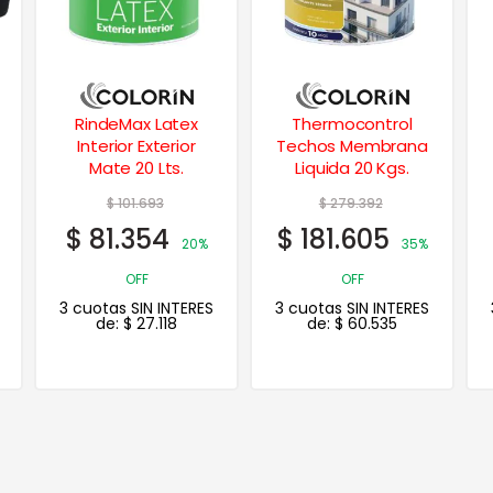
Thermocontrol
Titanio Pro Latex
Techos Membrana
Exterior 4 Lts.
Liquida 20 Kgs.
$
279.392
$
33.526
$
181.605
$
26.821
35%
20%
OFF
OFF
3 cuotas SIN INTERES
3 cuotas SIN INTERES
de:
$
60.535
de:
$
8.940