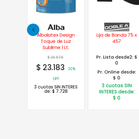
Design
Lija de Banda 75 x
RindeMax Latex
e Luz
457
Interior Exterior
1 Lt.
Mate 20 Lts.
Pr. Lista desde2:
$
79
$
101.693
0
3
$
81.354
20%
20%
Pr. Online desde:
$ 0
OFF
3 cuotas SIN
 INTERES
3 cuotas SIN INTERES
728
de:
$
27.118
INTERES desde:
$
0