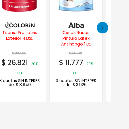
Cielos Rasos
Rodillo Tomy
Albala
Pintura Latex
Antigota 22 cm.
Toqu
Antihongo 1 Lt.
Subl
$
14.721
$
7.112
$
2
$
11.777
$
5.690
$
23
20%
20%
OFF
OFF
3 cuotas SIN INTERES
3 cuotas SIN INTERES
3 cuotas
de:
$
3.926
de:
$
1.897
de: