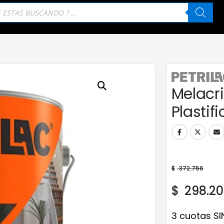
eda
tos
Melacri
Plastif
$
372.756
$
298.20
3 cuotas SI