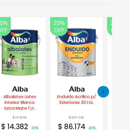
20%
20%
20%
OFF
OFF
OFF
Enduido Acrílico p/
Masilla Multiuso p/
Tit
Exteriores 20 Lts.
Placas De Yeso 32
Esmalt
Kg.
Blanco Br
$
107.718
$
74.364
$
$
86.174
$
59.491
$
15
20%
20%