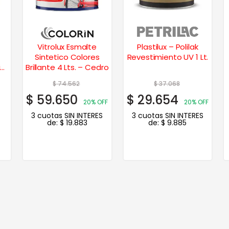
Vitrolux Esmalte
Plastilux – Polilak
Sintetico Colores
Revestimiento UV 1 Lt.
is
Brillante 4 Lts. – Cedro
$
74.562
$
37.068
$
59.650
$
29.654
20% OFF
20% OFF
3 cuotas SIN INTERES
3 cuotas SIN INTERES
de:
$
19.883
de:
$
9.885