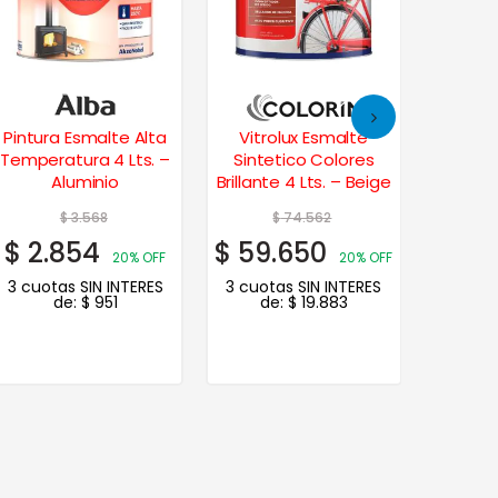
Pintura Esmalte Alta
Vitrolux Esmalte
Cetol 
Temperatura 4 Lts. –
Sintetico Colores
Vin
Aluminio
Brillante 4 Lts. – Beige
$
3.568
$
74.562
$
$
2.854
$
59.650
$
10
20% OFF
20% OFF
3 cuotas SIN INTERES
3 cuotas SIN INTERES
de:
$
951
de:
$
19.883
3 cuot
de