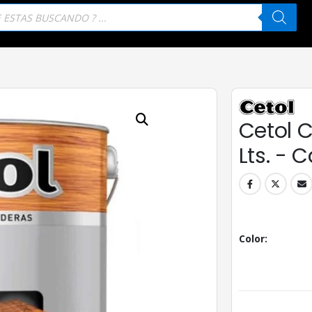
eda
tos
Cetol C
Lts. - 
Color