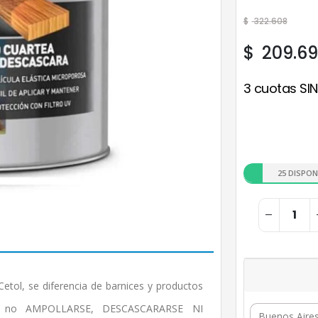
$
322.608
$
209.6
3 cuotas SIN
25 DISPON
etol, se diferencia de barnices y productos
por no AMPOLLARSE, DESCASCARARSE NI