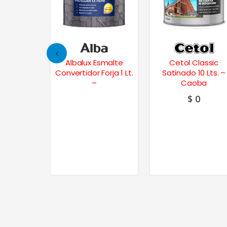
intetico
Albalux Esmalte
Cetol Classic
nco 4 Lts.
Convertidor Forja 1 Lt.
Satinado 10 Lts. –
–
Caoba
$
0
74
9
20% OFF
N INTERES
.220