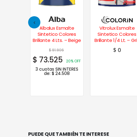
Esmalte
Albalux Esmalte
Vitrolux Esmalte
 Colores
Sintetico Colores
Sintetico Colores
/4 Lt. –
Brillante 4 Lts. – Beige
Brillante 1/4 Lt. – Gr
ma
Hielo
0
$
0
$
91.906
$
73.525
20% OFF
3 cuotas SIN INTERES
de:
$
24.508
PUEDE QUE TAMBIÉN TE INTERESE