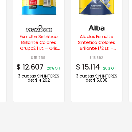
Esmalte Sintético
Albalux Esmalte
Brillante Colores
Sintetico Colores
Grupo2 1 Lt. – Gris
Brillante 1/2 Lt. –
Perla
Castaño
$
15.759
$
18.892
$
12.607
$
15.114
20% OFF
20% OFF
3 cuotas SIN INTERES
3 cuotas SIN INTERES
de:
$
4.202
de:
$
5.038