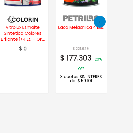
Vitrolux Esmalte
Laca Melacrilica 4 Lts.
Vitr
Sintetico Colores
Sinte
Brillante 1/4 Lt. – Gris
Brill
Espacial
Ve
$
0
$
221.629
$
177.303
20%
OFF
3 cuotas SIN INTERES
de:
$
59.101