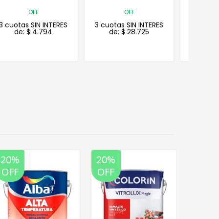
OFF
OFF
3 cuotas SIN INTERES
3 cuotas SIN INTERES
3 cuotas
de:
$
28.725
de:
$
19.830
de
20%
20%
20%
OFF
OFF
OFF