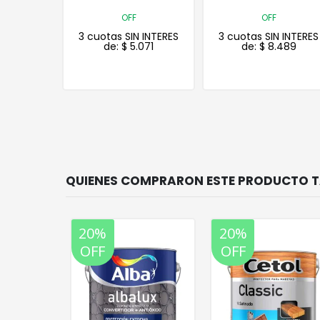
OFF
20% OFF
 INTERES
3 cuotas SIN INTERES
3 cuotas SIN INTERES
071
de:
$
8.489
de:
$
56.596
20%
20%
OFF
OFF