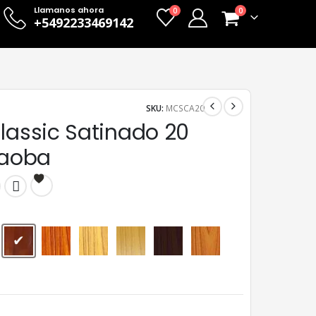
Llamanos ahora
0
0
+5492233469142
SKU:
MCSCA20
lassic Satinado 20
Caoba
Caoba
Cedro
Cristal
Natural
Nogal
Roble