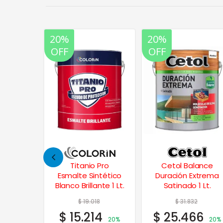
20%
20%
OFF
OFF
 Pro
Cetol Balance
Cetol Parquet
ntético
Duración Extrema
Plastificante al
nte 1 Lt.
Satinado 1 Lt.
Agua 4 Lts.
8
$
31.832
$
212.236
4
$
25.466
$
169.789
20%
20%