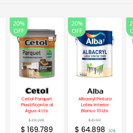
20%
20%
OFF
OFF
Albacryl Pintura
Albalatex Latex
Latex Interior
Interior Blanco
Blanco 10 Lts.
Extra Mate 1 Lt.
$
81.122
$
17.978
$
64.898
$
14.382
20%
20%