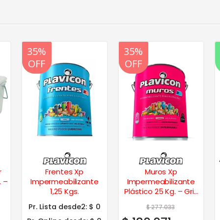
20%
35%
20%
35%
OFF
OFF
OFF
OFF
r
Frentes Xp
Muros Xp
. –
Impermeabilizante
Impermeabilizante
1,25 Kgs.
Plástico 25 Kg. – Gris
cemento
Pr. Lista desde2:
$ 0
$
277.033