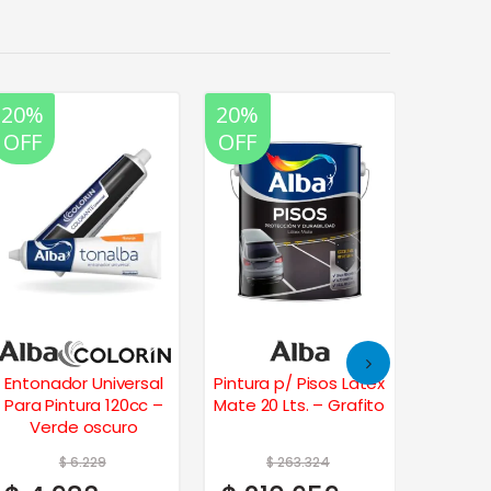
20%
20%
20%
35%
OFF
OFF
OFF
OFF
Entonador Universal
Pintura p/ Pisos Latex
Fr
Para Pintura 120cc –
Mate 20 Lts. – Grafito
Imperm
Verde oscuro
Kgs. –
$
6.229
$
263.324