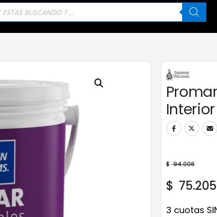
eda
tos
Promar 
Interior
$
94.006
$
75.205
3 cuotas SI