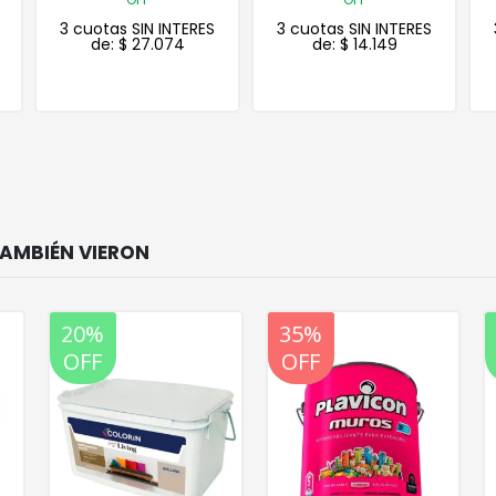
3 cuotas SIN INTERES
3 cuotas SIN INTERES
de:
$
14.149
de:
$
23.216
20%
20%
35%
OFF
OFF
OFF