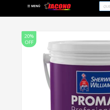
Búsqu
de
MENÚ
produc
20%
OFF