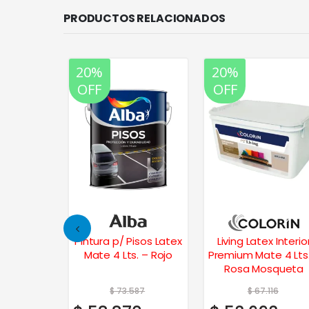
PRODUCTOS RELACIONADOS
20%
20%
OFF
OFF
 Interior
Pintura p/ Pisos Latex
Living Latex Interio
 Lts.
Mate 4 Lts. – Rojo
Premium Mate 4 Lts
Rosa Mosqueta
470
$
73.587
$
67.116