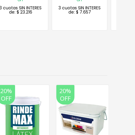
3 cu
3 cuotas SIN INTERES
3 cuotas SIN INTERES
de:
$
7.657
de:
$
11.209
INTER
20%
20%
20%
OFF
OFF
OFF