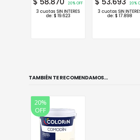
376
$
58.870
$
53.693
20%
20% OFF
20% O
3 cuotas SIN INTERES
3 cuotas SIN INTERE
de:
$
19.623
de:
$
17.898
N INTERES
.125
TAMBIÉN TE RECOMENDAMOS…
20%
OFF