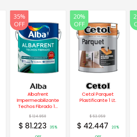
20%
20%
OFF
OFF
Cetol Parquet
Acrylatex Latex
Plastificante 1 Lt.
Interior Exterior 10
Lts.
$
53.059
$
87.059
$
42.447
$
69.647
20%
20%
OFF
OFF