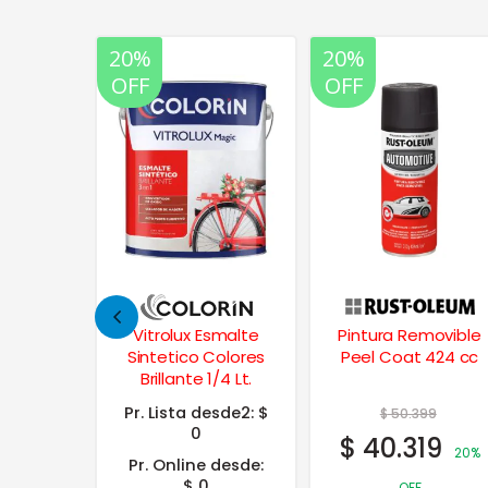
20%
20%
35%
OFF
OFF
OFF
smalte
Pintura Removible
Albafrent
Colores
Peel Coat 424 cc
Impermeabilizante
/4 Lt.
Techos Fibrado 10
Kgs.
esde2:
$
$
50.399
$
124.958
$
40.319
$
81.223
20%
35%
 desde:
OFF
OFF