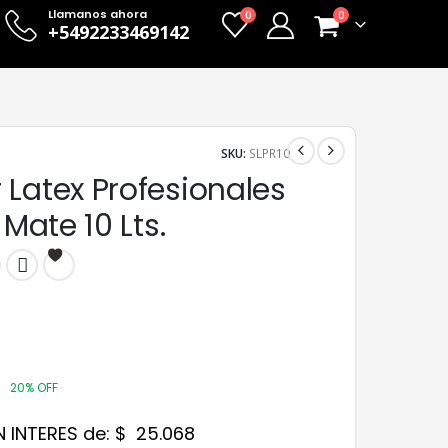
Llamanos ahora
0
0
+5492233469142
SKU:
SLPR10
Latex Profesionales
 Mate 10 Lts.
20% OFF
N INTERES de:
$
25.068