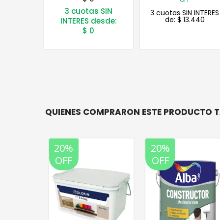
s SIN
3 cuotas SIN INTERES
3 cuotas SIN INTERES
de:
$
13.440
de:
$
27.074
desde:
20%
20%
OFF
OFF