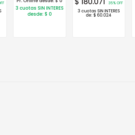
$
180.071
Pr. Online desde:
$ 0
FF
35% OFF
3 cuotas SIN INTERES
S
3 cuotas SIN INTERES
desde:
$
0
de:
$
60.024