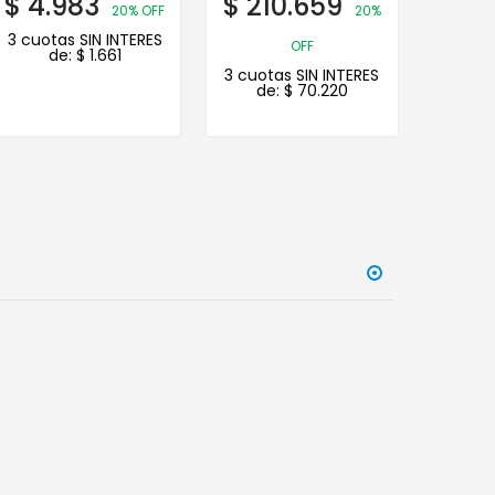
$
4.983
$
210.659
$
38.
20% OFF
20%
3 cuotas SIN INTERES
3 cuot
OFF
de:
$
1.661
d
3 cuotas SIN INTERES
de:
$
70.220