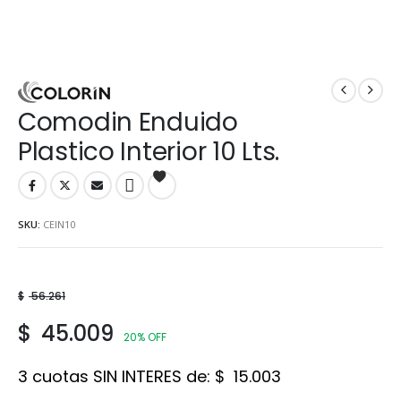
Comodin Enduido
Plastico Interior 10 Lts.
SKU:
CEIN10
$
56.261
$
45.009
20% OFF
3 cuotas SIN INTERES de:
$
15.003