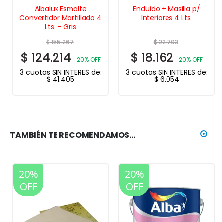
Albalux Esmalte
Enduido + Masilla p/
Convertidor Martillado 4
Interiores 4 Lts.
Lts. – Gris
$
155.267
$
22.703
$
124.214
$
18.162
20% OFF
20% OFF
3 cuotas SIN INTERES de:
3 cuotas SIN INTERES de:
$
41.405
$
6.054
TAMBIÉN TE RECOMENDAMOS…
20%
20%
OFF
OFF