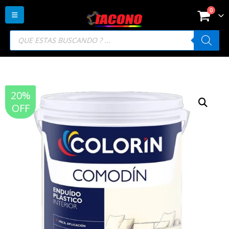
0
Búsqueda
de
productos
20%
OFF