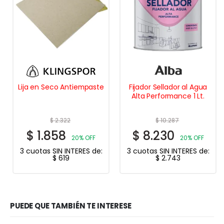
Lija en Seco Antiempaste
Fijador Sellador al Agua
Alta Performance 1 Lt.
$
2.322
$
10.287
$
1.858
$
8.230
20% OFF
20% OFF
3 cuotas SIN INTERES de:
3 cuotas SIN INTERES de:
$
619
$
2.743
PUEDE QUE TAMBIÉN TE INTERESE