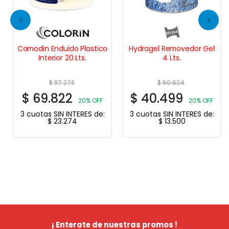
Comodin Enduido Plastico
Hydragel Removedor Gel
Interior 20 Lts.
4 Lts.
$
87.278
$
50.624
$
69.822
$
40.499
20% OFF
20% OFF
3 cuotas SIN INTERES de:
3 cuotas SIN INTERES de:
$
23.274
$
13.500
¡ Enterate de nuestras promos !