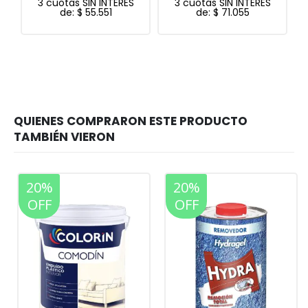
S
3 cuotas SIN INTERES
3 cuotas SIN INTERES
de:
$
71.055
de:
$
28.624
20%
20%
OFF
OFF