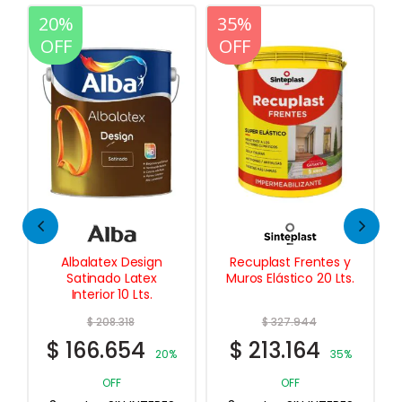
20%
35%
20%
OFF
OFF
OFF
Recuplast Frentes y
Performa Latex
Muros Elástico 20 Lts.
Interior Exterior 20
Lts.
$
327.944
$
107.341
$
213.164
$
85.873
%
35%
20%
OFF
OFF