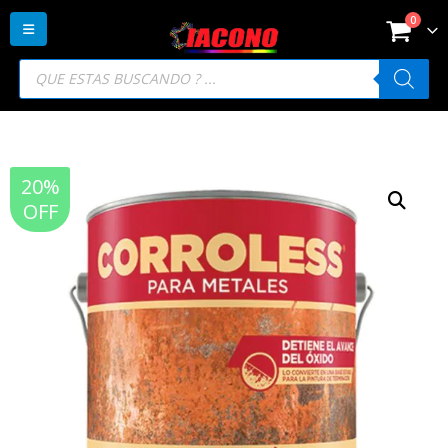
0
Búsqueda
de
productos
20%
OFF