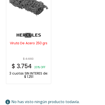
Viruta De Acero 250 grs
$
4.693
$
3.754
20% OFF
3 cuotas SIN INTERES de:
$
1.251
No has visto ningún producto todavía.