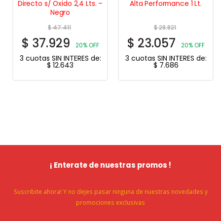
Directo s/ Oxido 2,4 Lts. –
Alta Performance 1 Lt.
Negro
$
47.411
$
28.821
$
37.929
$
23.057
20% OFF
20% OFF
3 cuotas SIN INTERES de:
3 cuotas SIN INTERES de:
$
12.643
$
7.686
¡ Enterate de nuestras promos !
Suscribite ahora! Y no dejes pasar ninguna de nuestras novedades y
promociones exclusivas