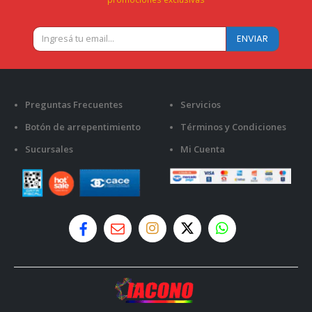
Preguntas Frecuentes
Servicios
Botón de arrepentimiento
Términos y Condiciones
Sucursales
Mi Cuenta