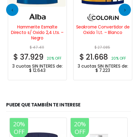
Hammerite Esmalte
Seakrome Convertidor de
Directo s/ Oxido 2,4 Lts. –
Oxido 1 Lt. – Blanco
Negro
$
47.411
$
27.085
$
37.929
$
21.668
20% OFF
20% OFF
3 cuotas SIN INTERES de:
3 cuotas SIN INTERES de:
$
12.643
$
7.223
PUEDE QUE TAMBIÉN TE INTERESE
20%
20%
OFF
OFF