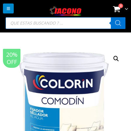
0
Búsqueda
de
productos
20%
OFF