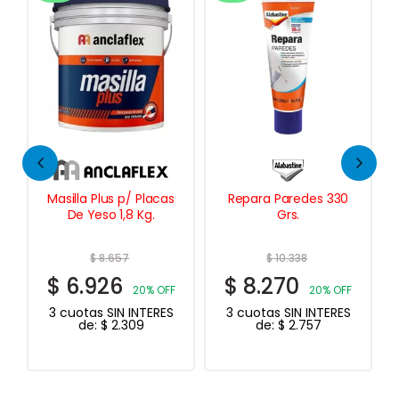
a Plus p/ Placas
Repara Paredes 330
Masilla Mult
 Yeso 1,8 Kg.
Grs.
Placas De Ye
$
8.657
$
10.338
$
42.49
.926
$
8.270
$
33.99
20% OFF
20% OFF
tas SIN INTERES
3 cuotas SIN INTERES
OFF
de:
$
2.309
de:
$
2.757
3 cuotas SIN
de:
$
11.