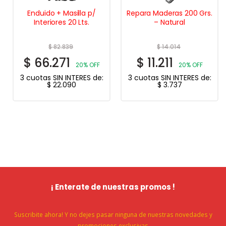
Enduido + Masilla p/
Repara Maderas 200 Grs.
Interiores 20 Lts.
– Natural
$
82.839
$
14.014
$
66.271
$
11.211
20% OFF
20% OFF
3 cuotas SIN INTERES de:
3 cuotas SIN INTERES de:
$
22.090
$
3.737
¡ Enterate de nuestras promos !
Suscribite ahora! Y no dejes pasar ninguna de nuestras novedades y
promociones exclusivas