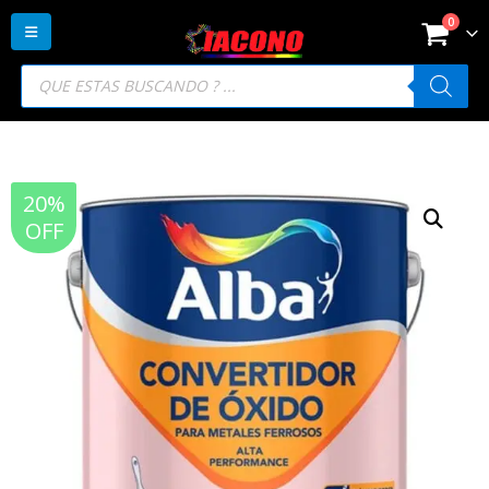
0
Búsqueda
de
productos
20%
OFF