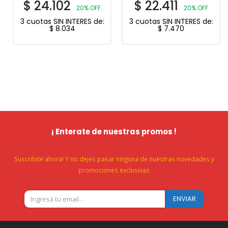
$
24.102
$
22.411
20% OFF
20% OFF
3 cuotas SIN INTERES de:
3 cuotas SIN INTERES de:
$
8.034
$
7.470
¡ Enterate de nuestras promos !
Suscribite ahora! Y no dejes pasar ninguna de nuestras novedades y
promociones exclusivas