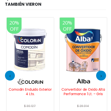
20%
20%
OFF
OFF
Comodin Enduido Exterior
Convertidor de Oxido Alta
4 Lts.
Performance 1 Lt. – Gris
$
30.127
$
28.014