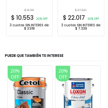
$
13.191
$
27.521
$
10.553
$
22.017
20% OFF
20% OFF
3 cuotas SIN INTERES de:
3 cuotas SIN INTERES de:
$
3.518
$
7.339
PUEDE QUE TAMBIÉN TE INTERESE
20%
40%
20%
40%
OFF
OFF
OFF
OFF