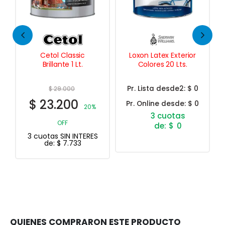
Loxon Latex Exterior
Albafrent Látex
Colores 20 Lts.
Poliuretánico Acrílico
Exterior 20 Lts.
Pr. Lista desde2:
$ 0
$
163.922
$
98.353
Pr. Online desde:
$ 0
20%
40%
OFF
$
0
ERES
3 cuotas SIN INTERES
de:
$
32.784