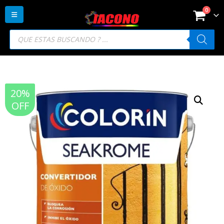
0
Búsqueda
de
productos
20%
OFF