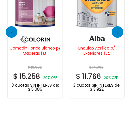
Comodin Fondo Blanco p/
Enduido Acrílico p/
Maderas 1 Lt.
Exteriores 1 Lt.
$
19.072
$
14.708
$
15.258
$
11.766
20% OFF
20% OFF
3 cuotas SIN INTERES de:
3 cuotas SIN INTERES de:
$
5.086
$
3.922