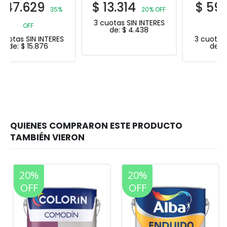
$
13.314
$
59.598
20% OFF
20%
3 cuotas SIN INTERES
OFF
de:
$
4.438
3 cuotas SIN INTERES
de:
$
19.866
20%
20%
OFF
OFF