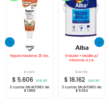
Repara Maderas 25 Grs.
Enduido + Masilla p/
Interiores 4 Lts.
$
7.007
$
22.703
$
5.606
$
18.162
20% OFF
20% OFF
3 cuotas SIN INTERES de:
3 cuotas SIN INTERES de:
$
1.869
$
6.054