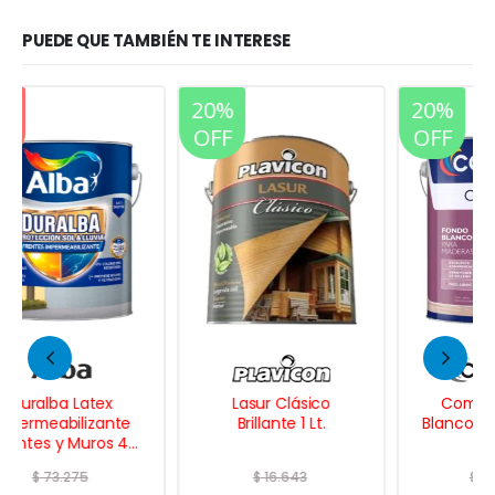
PUEDE QUE TAMBIÉN TE INTERESE
20%
20%
OFF
OFF
Lasur Clásico
Comodin Fondo
Brillante 1 Lt.
Blanco p/ Maderas 4
Lts.
$
16.643
$
74.497