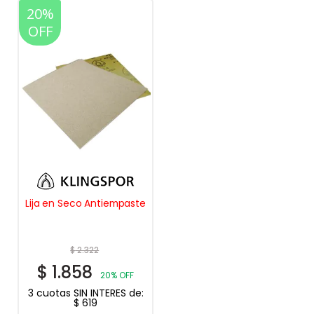
20%
OFF
Lija en Seco Antiempaste
$
2.322
$
1.858
20% OFF
3 cuotas SIN INTERES de:
$
619