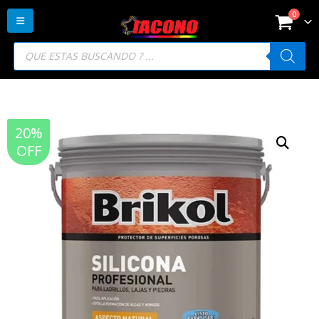
0
Búsqueda
de
productos
20%
OFF