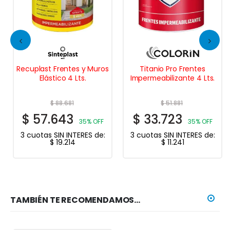
Recuplast Frentes y Muros
Titanio Pro Frentes
Elástico 4 Lts.
Impermeabilizante 4 Lts.
$
88.681
$
51.881
$
57.643
$
33.723
35% OFF
35% OFF
3 cuotas SIN INTERES de:
3 cuotas SIN INTERES de:
$
19.214
$
11.241
TAMBIÉN TE RECOMENDAMOS…