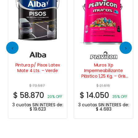
Pintura p/ Pisos Latex
Muros Xp
Mate 4 Lts. – Verde
Impermeabilizante
Plástico 1,25 Kg. – Gris
Acero
$
73.587
$
21.616
$
58.870
$
14.050
20% OFF
35% OFF
3 cuotas SIN INTERES de:
3 cuotas SIN INTERES de:
$
19.623
$
4.683