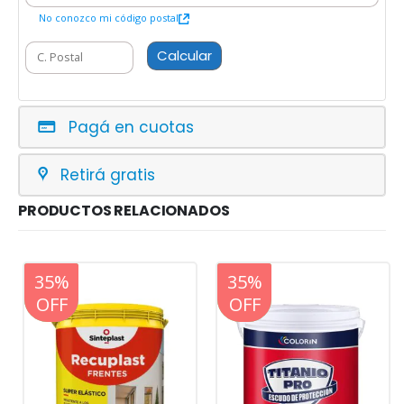
No conozco mi código postal
Calcular
Pagá en cuotas
Retirá gratis
PRODUCTOS RELACIONADOS
20%
35%
20%
35%
OFF
OFF
OFF
OFF