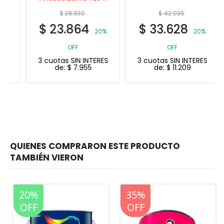
Verde
$
29.830
$
42.035
$
23.864
$
33.628
20%
20%
OFF
OFF
3 cuotas SIN INTERES
3 cuotas SIN INTERES
de:
$
7.955
de:
$
11.209
20%
20%
35%
OFF
OFF
OFF