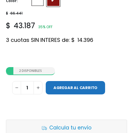
Color
Blanco
Rojo
$
66.441
$
43.187
35% OFF
3 cuotas SIN INTERES de:
$
14.396
2 DISPONIBLES
AGREGAR AL CARRITO
Calcula tu envío