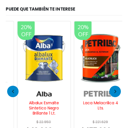
PUEDE QUE TAMBIÉN TE INTERESE
20%
20%
OFF
OFF
Albalux Esmalte
Laca Melacrilica 4
Sintetico Negro
Lts.
Brillante 1 Lt.
$
22.950
$
221.629