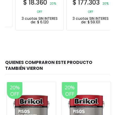
$
18.360
$
177.303
20%
20%
OFF
OFF
3 cuotas SIN INTERES
3 cuotas SIN INTERES
de:
$
6.120
de:
$
59.101
20%
20%
OFF
OFF