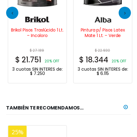
Brikol Pisos Traslúcido 1 Lt.
Pintura p/ Pisos Latex
– Incoloro
Mate 1 Lt. – Verde
$
27.189
$
22.930
$
21.751
$
18.344
20% OFF
20% OFF
3 cuotas SIN INTERES de:
3 cuotas SIN INTERES de:
$
7.250
$
6.115
TAMBIÉN TE RECOMENDAMOS…
25%
20%