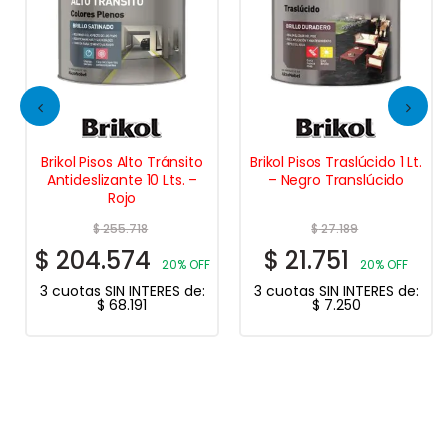
Brikol Pisos Alto Tránsito
Brikol Pisos Traslúcido 1 Lt.
Antideslizante 10 Lts. –
– Negro Translúcido
Rojo
$
255.718
$
27.189
$
204.574
$
21.751
20% OFF
20% OFF
3 cuotas SIN INTERES de:
3 cuotas SIN INTERES de:
$
68.191
$
7.250