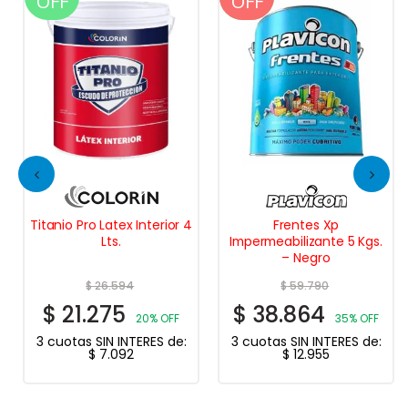
OFF
OFF
OFF
Titanio Pro Latex Interior 4
Frentes Xp
Lts.
Impermeabilizante 5 Kgs.
– Negro
$
26.594
$
59.790
$
21.275
$
38.864
20% OFF
35% OFF
3 cuotas SIN INTERES de:
3 cuotas SIN INTERES de:
$
7.092
$
12.955