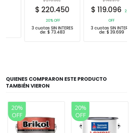
$
275.562
$
148.870
$
220.450
$
119.096
20%
20% OFF
OFF
3 cuotas SIN INTERES
3 cuotas SIN INTERES
de:
$
73.483
de:
$
39.699
20%
20%
OFF
OFF