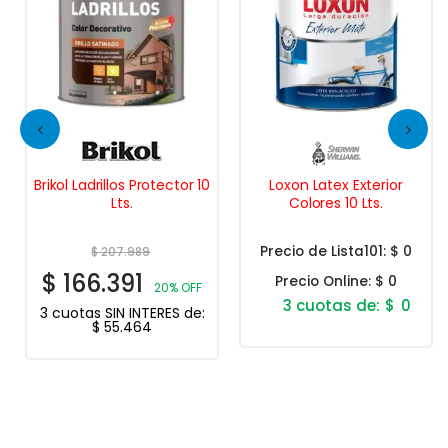
Brikol Ladrillos Protector 10
Loxon Latex Exterior
Lts.
Colores 10 Lts.
Precio de Lista101:
$ 0
$
207.989
$
166.391
Precio Online:
$ 0
20% OFF
$
0
3 cuotas SIN INTERES de:
$
55.464