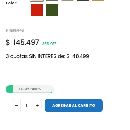
Color
Rojo cerámico
Verde Foresta
$
223.842
$
145.497
35% OFF
3 cuotas SIN INTERES de:
$
48.499
3 DISPONIBLES
AGREGAR AL CARRITO