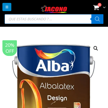
0
Búsqueda
de
productos
20%
OFF