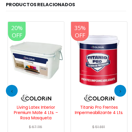
PRODUCTOS RELACIONADOS
20%
20%
35%
OFF
OFF
OFF
Living Latex Interior
Titanio Pro Frentes
Premium Mate 4 Lts. –
Impermeabilizante 4 Lts.
Rosa Mosqueta
$
67.116
$
51.881