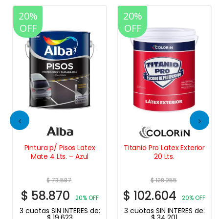
20%
20%
OFF
OFF
Pintura p/ Pisos Latex
Titanio Pro Latex Exterior
Mate 4 Lts. – Azul
20 Lts.
$
73.587
$
128.255
$
58.870
$
102.604
20% OFF
20% OFF
3 cuotas SIN INTERES de:
3 cuotas SIN INTERES de:
$
19.623
$
34.201