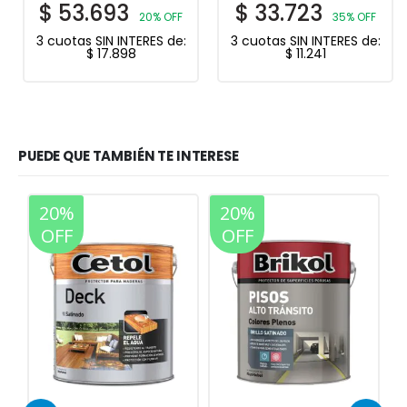
$
53.693
$
33.723
20% OFF
35% OFF
3 cuotas SIN INTERES de:
3 cuotas SIN INTERES de:
$
17.898
$
11.241
PUEDE QUE TAMBIÉN TE INTERESE
20%
20%
35%
OFF
OFF
OFF