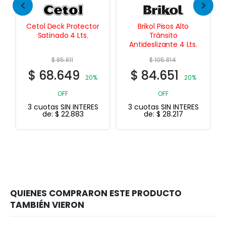
or
Brikol Pisos Alto
Thermocontrol
Tránsito
Techos Fibrado
Antideslizante 4 Lts.
Membrana 10 Kgs.
$
105.814
$
137.772
$
84.651
$
89.552
0%
20%
35%
OFF
OFF
ES
3 cuotas SIN INTERES
3 cuotas SIN INTERES
de:
$
28.217
de:
$
29.851