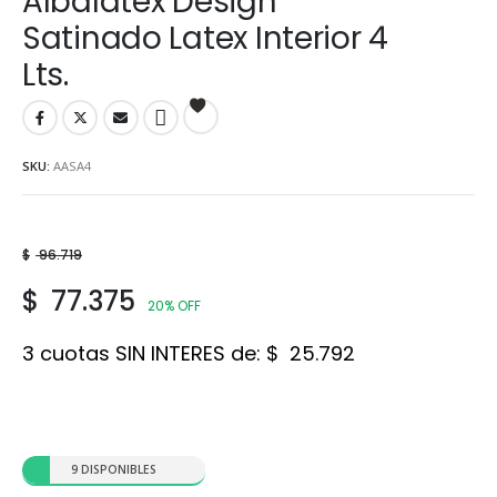
Albalatex Design
Satinado Latex Interior 4
Lts.
SKU:
AASA4
$
96.719
$
77.375
20% OFF
3 cuotas SIN INTERES de:
$
25.792
9 DISPONIBLES