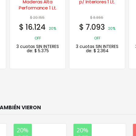
Maderas Alta
p/ Interiores 1 Lt.
Performance 1 Lt.
$
20.155
$
8.866
$
16.124
$
7.093
20%
20%
OFF
OFF
3 cuotas SIN INTERES
3 cuotas SIN INTERES
de:
$
5.375
de:
$
2.364
20%
20%