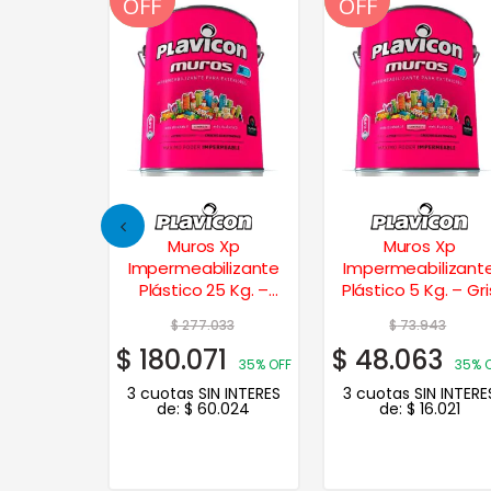
OFF
OFF
OFF
OFF
Frentes
Muros Xp
Muros Xp
l 1 Lt.
Impermeabilizante
Impermeabilizant
Plástico 25 Kg. –
Plástico 5 Kg. – Gri
Beige
Acero
24
$
277.033
$
73.943
$
180.071
$
48.063
35% OFF
35% OFF
35% 
N INTERES
3 cuotas SIN INTERES
3 cuotas SIN INTERE
.237
de:
$
60.024
de:
$
16.021