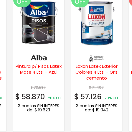
OFF
OFF
Pintura p/ Pisos Latex
Loxon Latex Exterior
e
Mate 4 Lts. – Azul
Colores 4 Lts. – Gris
s
cemento
$
73.587
$
71.407
$
58.870
$
57.126
OFF
20% OFF
20% OFF
S
3 cuotas SIN INTERES
3 cuotas SIN INTERES
de:
$
19.623
de:
$
19.042