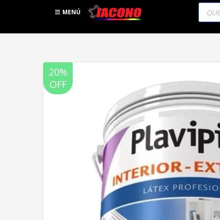
Búsqu
de
MENÚ
produc
20%
OFF