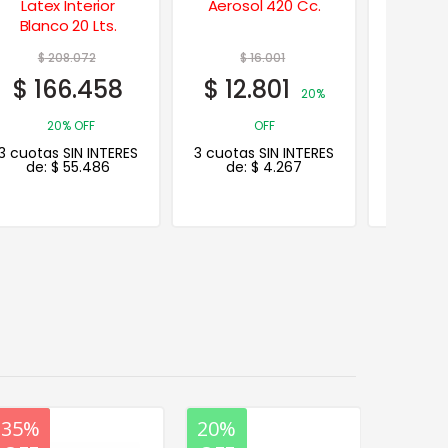
Latex Interior
Aerosol 420 Cc.
Negro
Blanco 20 Lts.
Brilla
$
208.072
$
16.001
$
$
166.458
$
12.801
$
48
20%
20% OFF
OFF
3 cuotas SIN INTERES
3 cuotas SIN INTERES
3 cuotas
de:
$
55.486
de:
$
4.267
de:
20%
35%
20%
20%