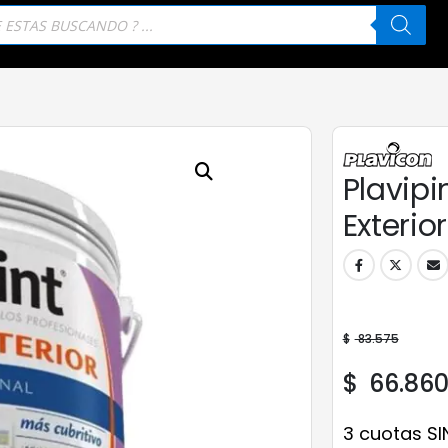
eda
tos
Plavipi
Exterior
$
83.575
$
66.86
3 cuotas SI