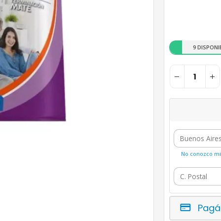
9 DISPONI
No conozco mi 
Pagá