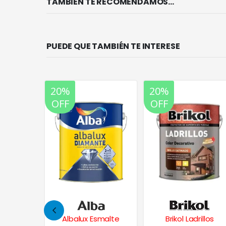
TAMBIÉN TE RECOMENDAMOS…
PUEDE QUE TAMBIÉN TE INTERESE
20%
20%
OFF
OFF
ntético
Albalux Esmalte
Brikol Ladrillos