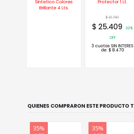
andard
Sintetico Colores
Protector 1 Lt.
4 Lts.
Brillante 4 Lts.
9
$
31.761
95
$
25.409
20%
20%
OFF
 INTERES
3 cuotas SIN INTERES
.298
de:
$
8.470
20%
35%
20%
35%