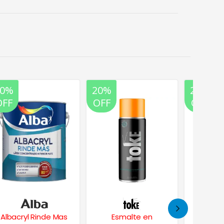
20%
20%
20%
OFF
OFF
OFF
Albacryl Rinde Mas
Esmalte en
Esmalt