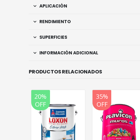
APLICACIÓN
RENDIMIENTO
SUPERFICIES
INFORMACIÓN ADICIONAL
PRODUCTOS RELACIONADOS
20%
20%
35%
OFF
OFF
OFF