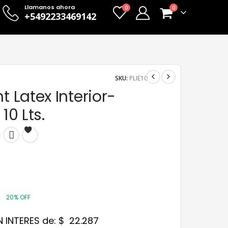
Llamanos ahora
0
0
+5492233469142
SKU:
PLIE10
nt Latex Interior-
 10 Lts.
0
20% OFF
N INTERES de:
$
22.287