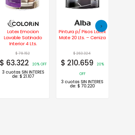
Latex Emocion
Pintura p/ Pisos Latex
Plavi
Lavable Satinado
Mate 20 Lts. – Ceniza
Profesi
Interior 4 Lts.
$
79.152
$
263.324
$
63.322
$
210.659
20% OFF
20%
3 cuotas SIN INTERES
OFF
de:
$
21.107
3 cuotas SIN INTERES
de:
$
70.220