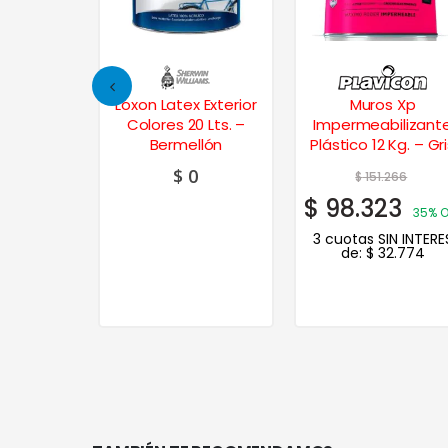
isos Latex
Loxon Latex Exterior
Muros Xp
 – Grafito
Colores 20 Lts. –
Impermeabilizant
Bermellón
Plástico 12 Kg. – Gr
Acero
$
0
324
$
151.266
59
$
98.323
20%
35% O
3 cuotas SIN INTERE
de:
$
32.774
N INTERES
.220