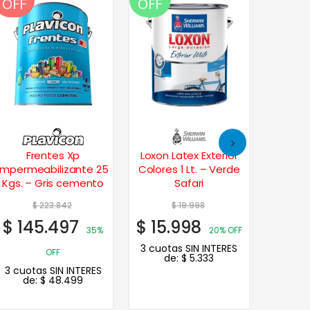
OFF
OFF
OFF
OFF
Frentes Xp
Loxon Latex Exterior
Living 
Impermeabilizante 25
Colores 1 Lt. – Verde
Premium
Kgs. – Gris cemento
Safari
$
223.842
$
19.998
$
145.497
$
15.998
$
53.
35%
20% OFF
3 cuotas SIN INTERES
3 cuot
OFF
de:
$
5.333
de
3 cuotas SIN INTERES
de:
$
48.499