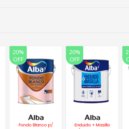
20%
20%
OFF
OFF
Fondo Blanco p/
Enduido + Masilla