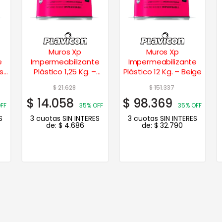
Muros Xp
Muros Xp
e
Impermeabilizante
Impermeabilizante
is
Plástico 1,25 Kg. –
Plástico 12 Kg. – Beige
Beige
$
21.628
$
151.337
$
14.058
$
98.369
FF
35% OFF
35% OFF
S
3 cuotas SIN INTERES
3 cuotas SIN INTERES
de:
$
4.686
de:
$
32.790