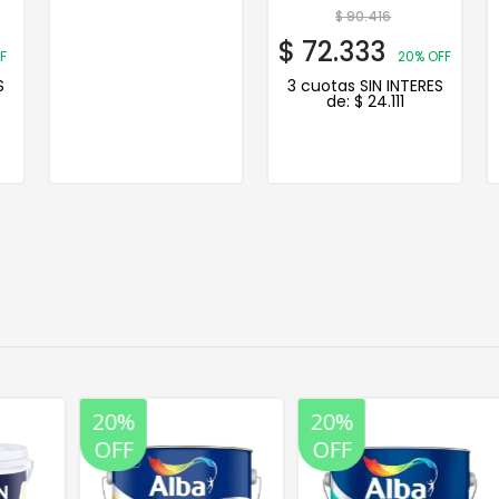
Champagne
$
90.416
$
72.333
F
20% OFF
S
3 cuotas SIN INTERES
de:
$
24.111
20%
20%
OFF
OFF