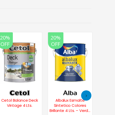
20%
20%
20%
OFF
OFF
OFF
Cetol Balance Deck
Albalux Esmalte
Esmal
Vintage 4 Lts.
Sintetico Colores
Brill
Brillante 4 Lts. – Verde
Grupo2