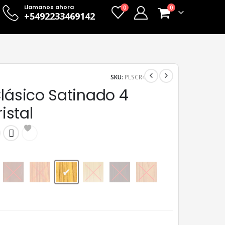
Llamanos ahora
0
0
+5492233469142
SKU:
PLSCR4
lásico Satinado 4
ristal
Caoba
Cedro
Cristal
Natural
Nogal
Roble