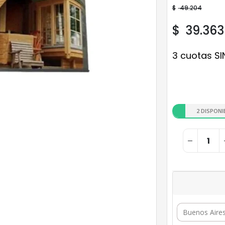
$
49.204
$
39.363
3 cuotas SI
2 DISPONI