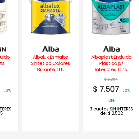
Albalux Esmalte
Albaplast Enduido
Sintetico Colores
Plástico p/
Brillante 1 Lt.
Interiores 1 Lts.
$
9.384
$
7.507
20%
OFF
3 cuotas SIN INTERES
de:
$
2.502