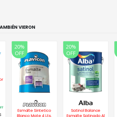
20%
20%
OFF
OFF
or
FF
Esmalte Sintetico
Satinol Balance
S
Blanco Mate 4 Lts.
Esmalte Satinado Al