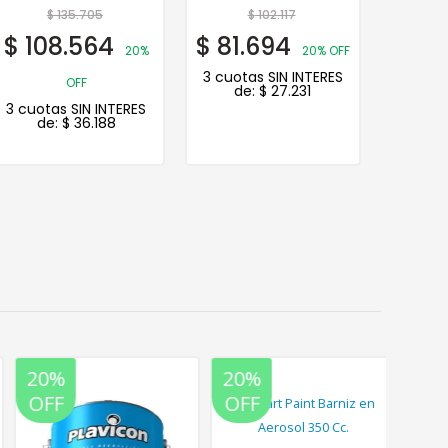
Inglés
$
135.705
$
102.117
$
108.564
$
81.694
$
14.
20%
20% OFF
3 cuotas SIN INTERES
3 cuot
OFF
de:
$
27.231
de
3 cuotas SIN INTERES
de:
$
36.188
20%
20%
20%
35%
OFF
OFF
OFF
OFF