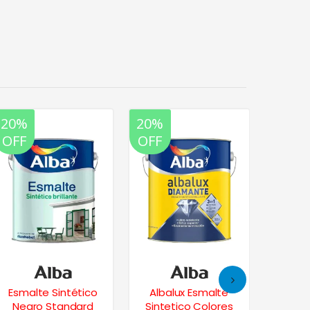
20%
20%
20%
OFF
OFF
OFF
Esmalte Sintético
Albalux Esmalte
Vitros
Negro Standard
Sintetico Colores
Sintéti