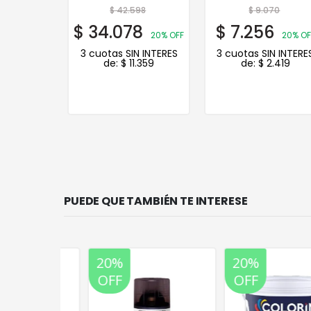
74
$
42.598
$
9.070
9
$
34.078
$
7.256
20% OFF
20% OFF
20% OF
N INTERES
3 cuotas SIN INTERES
3 cuotas SIN INTERE
.740
de:
$
11.359
de:
$
2.419
PUEDE QUE TAMBIÉN TE INTERESE
20%
20%
OFF
OFF