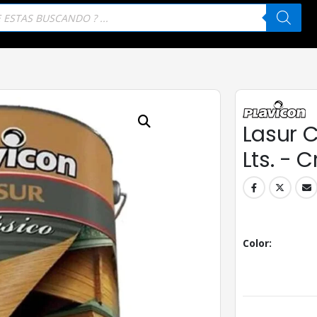
eda
tos
Lasur C
Lts. - C
Color