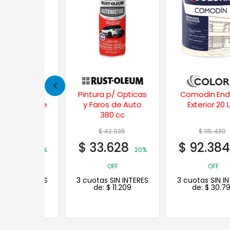
Fibrado
Pintura p/ Opticas
Comodin Enduido
lizante
y Faros de Auto
Exterior 20 Lts.
 Kgs.
380 cc
63
$
42.035
$
115.480
01
$
33.628
$
92.384
35%
20%
20%
OFF
OFF
 INTERES
3 cuotas SIN INTERES
3 cuotas SIN INTERES
.200
de:
$
11.209
de:
$
30.795