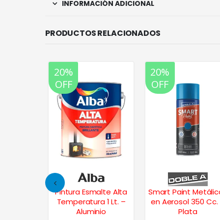
INFORMACIÓN ADICIONAL
PRODUCTOS RELACIONADOS
20%
20%
OFF
OFF
intético
Pintura Esmalte Alta
Smart Paint Metálic
Colores
Temperatura 1 Lt. –
en Aerosol 350 Cc.
 – Celeste
Aluminio
Plata