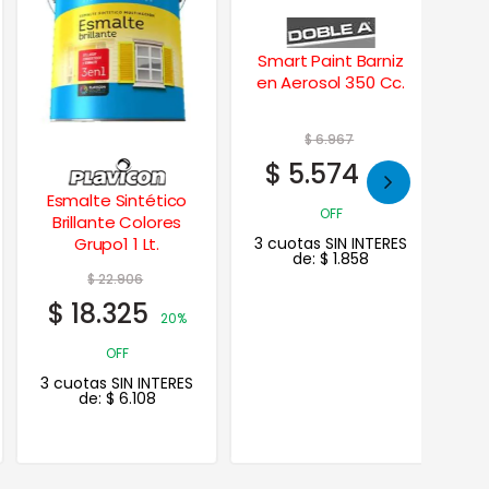
Smart Paint Barniz
en Aerosol 350 Cc.
$
6.967
$
5.574
20%
Esmalte Sintético
Plavip
OFF
Brillante Colores
Imperme
3 cuotas SIN INTERES
Grupo1 1 Lt.
Techo
de:
$
1.858
$
22.906
$
1
$
18.325
$
105
20%
OFF
3 cuotas SIN INTERES
3 cuotas
de:
$
6.108
de: