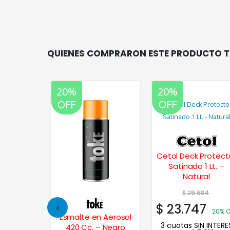
20%
20%
OFF
OFF
Protector
Cetol Deck Protect
 Lts. –
Satinado 1 Lt. –
ral
Natural
11
$
29.684
9
$
23.747
20% OFF
20% O
Esmalte en Aerosol
N INTERES
3 cuotas SIN INTERE
420 Cc. – Negro