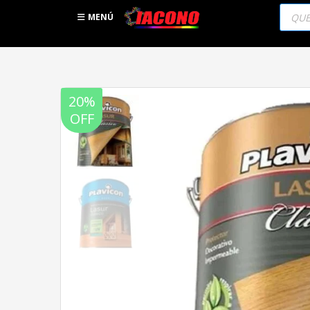
Búsqu
de
MENÚ
produc
20%
OFF