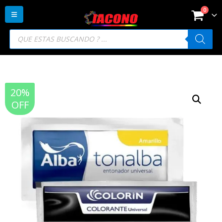
0
Búsqueda
de
productos
20%
OFF