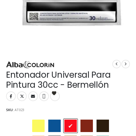
Entonador Universal Para
Pintura 30cc - Bermellón
SKU:
AT023
Amarillo
Azul
Bermellón
Cedro
Marrón