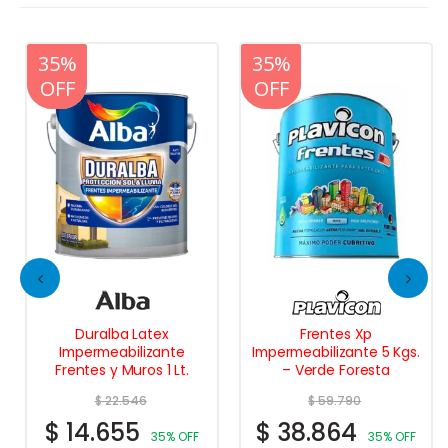
20%
35%
20%
35%
OFF
OFF
OFF
OFF
Duralba Latex
Frentes Xp
Impermeabilizante
Impermeabilizante 5 Kgs.
Frentes y Muros 1 Lt.
– Verde Foresta
$
22.546
$
59.790
$
14.655
$
38.864
35% OFF
35% OFF