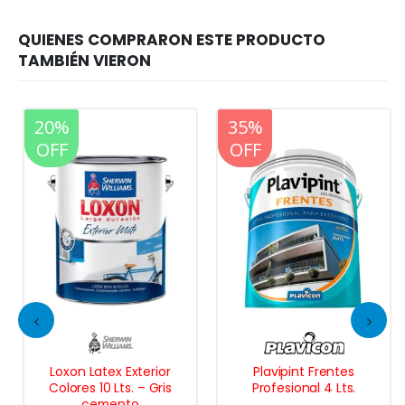
20%
20%
35%
OFF
OFF
OFF
Loxon Latex Exterior
Plavipint Frentes
Colores 10 Lts. – Gris
Profesional 4 Lts.
cemento