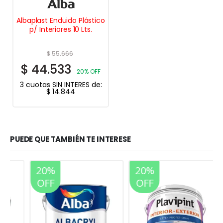
Albaplast Enduido Plástico
p/ Interiores 10 Lts.
$
55.666
$
44.533
20% OFF
3 cuotas SIN INTERES de:
$
14.844
PUEDE QUE TAMBIÉN TE INTERESE
20%
20%
OFF
OFF