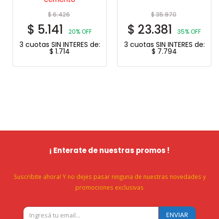
$
6.426
$
35.970
$
5.141
$
23.381
20% OFF
35% OFF
3 cuotas SIN INTERES de:
3 cuotas SIN INTERES de:
$
1.714
$
7.794
¡ Enterate de nuestras promos !
Suscribite ahora! Y no dejes pasar ninguna de nuestras novedades y
promociones exclusivas