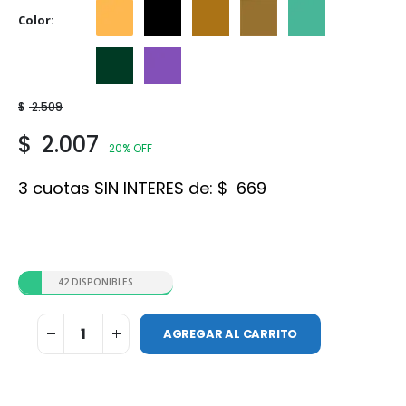
Color
Naranja
Negro
Ocre
Siena
Verde Claro
Verde oscuro
Violeta
$
2.509
$
2.007
20% OFF
3 cuotas SIN INTERES de:
$
669
42 DISPONIBLES
AGREGAR AL CARRITO