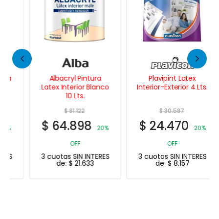
Albacryl Pintura
Plavipint Latex
Latex Interior Blanco
Interior-Exterior 4 Lts.
10 Lts.
$
81.122
$
30.587
$
64.898
$
24.470
20%
20%
OFF
OFF
3 cuotas SIN INTERES
3 cuotas SIN INTERES
de:
$
21.633
de:
$
8.157