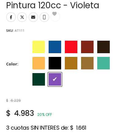
Pintura 120cc - Violeta
SKU:
AT111
Amarillo
Azul
Bermellón
Cedro
Marrón
Color
Naranja
Negro
Ocre
Siena
Verde Claro
Verde oscuro
Violeta
$
6.229
$
4.983
20% OFF
3 cuotas SIN INTERES de:
$
1.661