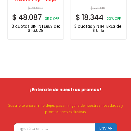
$
73.980
$
22.930
$
48.087
$
18.344
35% OFF
20% OFF
3 cuotas SIN INTERES de:
3 cuotas SIN INTERES de:
$
16.029
$
6.115
¡ Enterate de nuestras promos !
Suscribite ahora! Y no dejes pasar ninguna de nuestras novedades y
promociones exclusivas