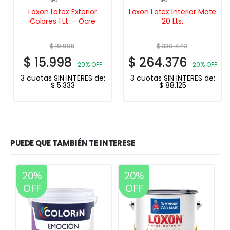
Loxon Latex Exterior
Loxon Latex Interior Mate
Colores 1 Lt. – Ocre
20 Lts.
$
19.998
$
330.470
$
15.998
$
264.376
20% OFF
20% OFF
3 cuotas SIN INTERES de:
3 cuotas SIN INTERES de:
$
5.333
$
88.125
PUEDE QUE TAMBIÉN TE INTERESE
20%
20%
OFF
OFF