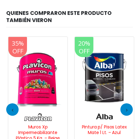
20%
35%
20%
OFF
OFF
OFF
Muros Xp
Pintura p/ Pisos Latex
Impermeabilizante
Mate 1 Lt. – Azul
Plástico 5 Kg. – Beige