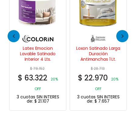
Latex Emocion
Loxon Satinado Larga
Lavable Satinado
Duración
Interior 4 Lts.
Antimanchas 1 Lt.
$
79.152
$
28.713
$
63.322
$
22.970
20%
20%
OFF
OFF
3 cuotas SIN INTERES
3 cuotas SIN INTERES
de:
$
21.107
de:
$
7.657