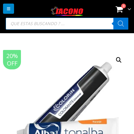
0
Búsqueda
de
productos
20%
OFF