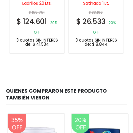
Ladrillos 20 Lts.
Satinado 1 Lt.
$
155.751
$
33.166
$
124.601
$
26.533
20%
20%
OFF
OFF
3 cuotas SIN INTERES
3 cuotas SIN INTERES
de:
$
41.534
de:
$
8.844
20%
35%
20%
OFF
OFF
OFF