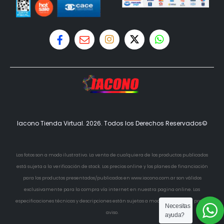
Iacono Tienda Virtual. 2026. Todos los Derechos Reservados©
Las fotos son a modo ilustrativo. La venta de cualquiera de los productos publicados
está sujeta a la verificación de stock. Los precios online y los planes de financiación
para los productos presentados/publicados en www.iacono.com.ar son válidos
exclusivamente para la compra vía internet en nuestra pagina online. Las
especificaciones técnicas y descripciones están sujetas a modificaciones sin previo
Necesitas
aviso.
ayuda?