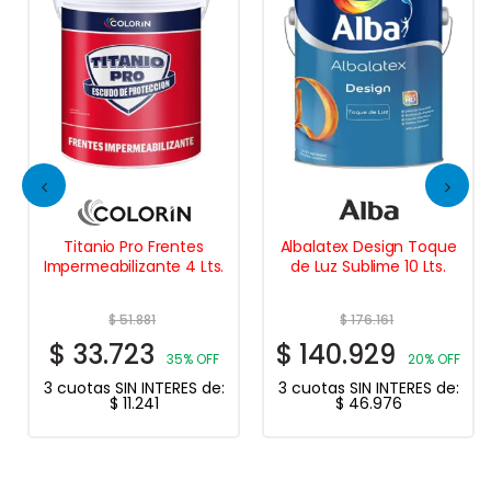
Titanio Pro Frentes
Albalatex Design Toque
Impermeabilizante 4 Lts.
de Luz Sublime 10 Lts.
$
51.881
$
176.161
$
33.723
$
140.929
35% OFF
20% OFF
3 cuotas SIN INTERES de:
3 cuotas SIN INTERES de:
$
11.241
$
46.976