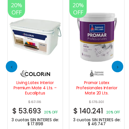
20%
20%
OFF
OFF
Living Latex Interior
Promar Latex
Premium Mate 4 Lts. –
Profesionales Interior
Eucaliptus
Mate 20 Lts.
$
67.116
$
175.301
$
53.693
$
140.241
20% OFF
20% OFF
3 cuotas SIN INTERES de:
3 cuotas SIN INTERES de:
$
17.898
$
46.747