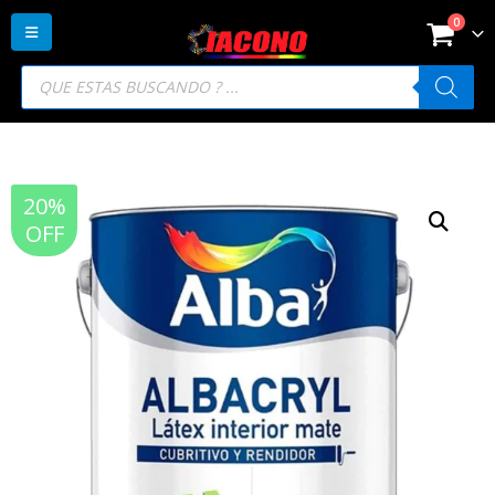
0
Búsqueda
de
productos
20%
OFF