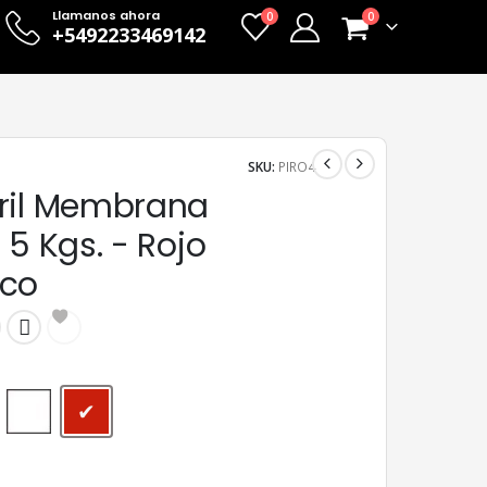
Llamanos ahora
0
0
+5492233469142
SKU:
PIRO4
ril Membrana
 5 Kgs. - Rojo
ico
Blanco
Rojo cerámico