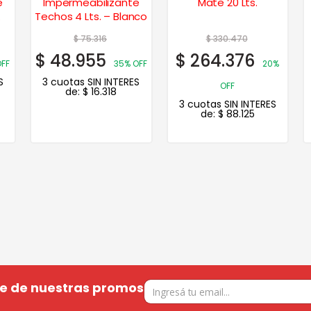
e
Impermeabilizante
Mate 20 Lts.
Techos 4 Lts. – Blanco
$
75.316
$
330.470
$
48.955
$
264.376
OFF
35% OFF
20%
S
3 cuotas SIN INTERES
OFF
de:
$
16.318
3 cuotas SIN INTERES
de:
$
88.125
te de nuestras promos