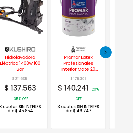
Promar Latex
Masilla c/ Fibra –
Wd-40 
Profesionales
Fibrada 1/2 Kg.
Multiu
Interior Mate 20
Lts.
$
175.301
$
17.766
$
$
140.241
$
14.213
$
9.
20%
20%
OFF
OFF
3 cuotas SIN INTERES
3 cuotas SIN INTERES
3 cuotas
de:
$
46.747
de:
$
4.738
de