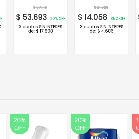
Beige
$
67.116
$
21.628
$
53.693
$
14.058
F
20% OFF
35% OFF
S
3 cuotas SIN INTERES
3 cuotas SIN INTERES
de:
$
17.898
de:
$
4.686
20%
20%
35%
OFF
OFF
OFF