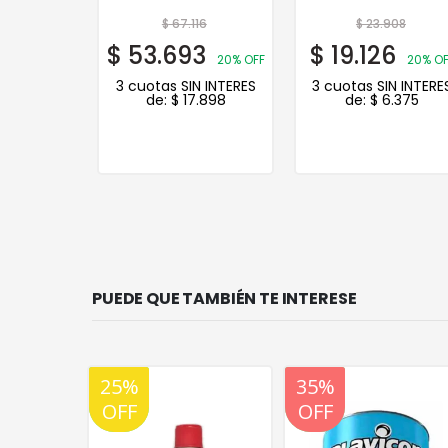
61
$
67.116
$
23.908
9
$
53.693
$
19.126
20% OFF
20% OFF
20% OF
N INTERES
3 cuotas SIN INTERES
3 cuotas SIN INTERE
.750
de:
$
17.898
de:
$
6.375
PUEDE QUE TAMBIÉN TE INTERESE
20%
35%
20%
OFF
OFF
OFF