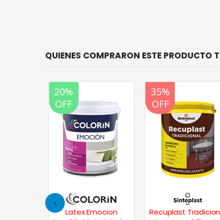
20%
20%
35%
OFF
OFF
OFF
rol Flex
Latex Emocion
Recuplast Tradicion