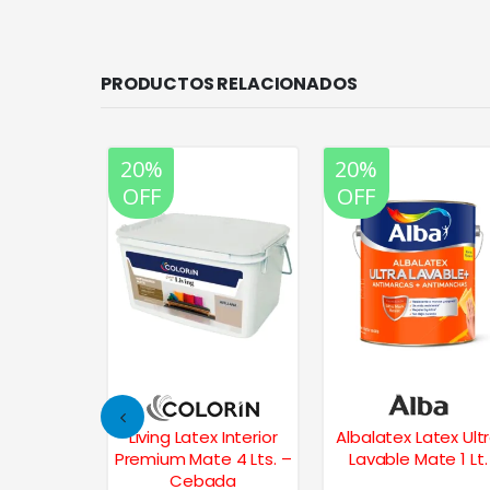
PRODUCTOS RELACIONADOS
20%
20%
OFF
OFF
 Interior
Living Latex Interior
Albalatex Latex Ult
e 1 Lt. –
Premium Mate 4 Lts. –
Lavable Mate 1 Lt.
ita
Cebada