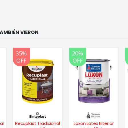
20%
35%
20%
OFF
OFF
OFF
al
Recuplast Tradicional
Loxon Latex Interior