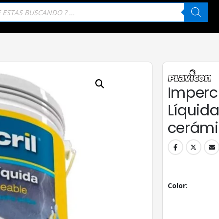
eda
tos
Imperc
Líquida
cerám
Color