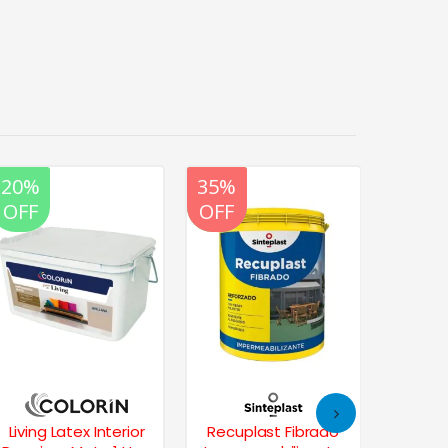
20%
20%
35%
20%
35%
OFF
OFF
OFF
OFF
OFF
Living Latex Interior
Recuplast Fibrado