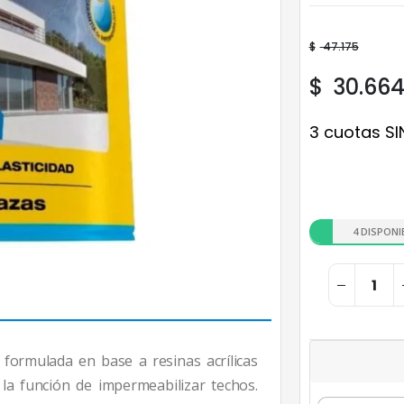
$
47.175
$
30.66
3 cuotas SI
4 DISPONI
ormulada en base a resinas acrílicas
la función de impermeabilizar techos.