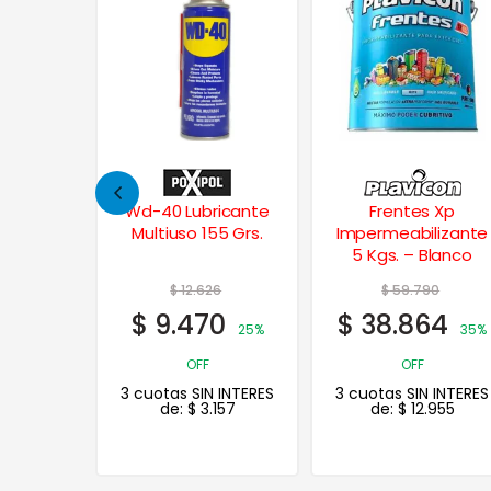
ricante
Frentes Xp
Pistola Soplete
55 Grs.
Impermeabilizante
Gravedad Q7 LVLP
5 Kgs. – Blanco
1.4
6
$
59.790
$
493.645
0
$
38.864
$
394.916
25%
35%
OFF
20% OFF
 INTERES
3 cuotas SIN INTERES
3 cuotas SIN INTERES
157
de:
$
12.955
de:
$
131.639