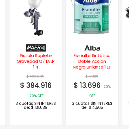
Esmalte Sintético
Hidrolavadora
Doble Acción
Eléctrica 1400w 100
Negro Brillante 1 Lt.
Bar
$
17.120
$
211.635
$
13.696
$
137.563
20%
OFF
35% OFF
3 cuotas SIN INTERES
3 cuotas SIN INTERES
de:
$
4.565
de:
$
45.854