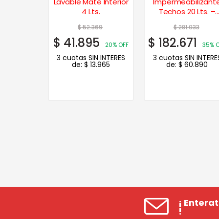
y Muros
Lavable Mate Interior
Impermeabilizant
10 Lts.
4 Lts.
Techos 20 Lts. –
Verde Cemento
274
$
52.369
$
281.033
8
$
41.895
$
182.671
35% OFF
20% OFF
35% 
N INTERES
3 cuotas SIN INTERES
3 cuotas SIN INTERE
.543
de:
$
13.965
de:
$
60.890
¡ Entera
!