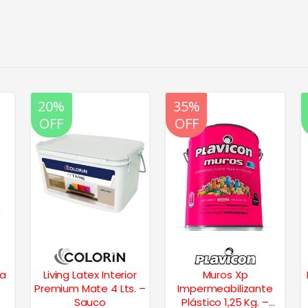
20%
20%
35%
OFF
OFF
OFF
ra
Living Latex Interior
Muros Xp
Premium Mate 4 Lts. –
Impermeabilizante
Sauco
Plástico 1,25 Kg. –