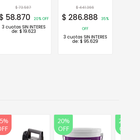
$
73.587
$
441.366
$
$
58.870
$
286.888
$
29
20% OFF
35%
3 cuotas SIN INTERES
OFF
de:
$
19.623
3 cuotas SIN INTERES
3 cuot
de:
$
95.629
de
20%
20%
25%
20%
OFF
OFF
OFF
OFF