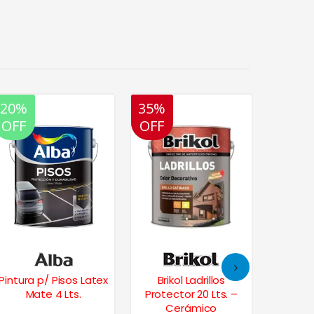
20%
35%
20%
20%
OFF
OFF
OFF
OFF
Pintura p/ Pisos Latex
Brikol Ladrillos
Albal
Mate 4 Lts.
Protector 20 Lts. –
Sati
Cerámico
Inte