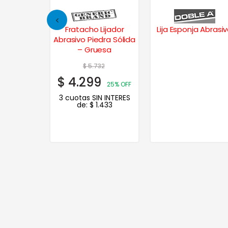
a 64 x 410
Fratacho Lijador
Lija Esponja Abrasi
00
Abrasivo Piedra Sólida
– Gruesa
95
$
5.732
6
$
4.299
20% OFF
25% OFF
N INTERES
3 cuotas SIN INTERES
.892
de:
$
1.433