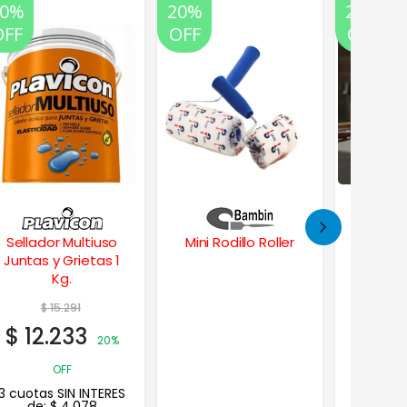
20%
20%
20%
OFF
OFF
OFF
Mini Rodillo Roller
Espátula para
Fana
Enduir y Masillar
Adhe
Contac
$
$
49
3 cuotas
de: