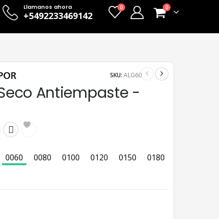
Llamanos ahora
0
0
+5492233469142
SKU:
ALG60
n Seco Antiempaste -
0060
0080
0100
0120
0150
0180
0220
024
0060
0080
0100
0120
0150
0180
0220
0