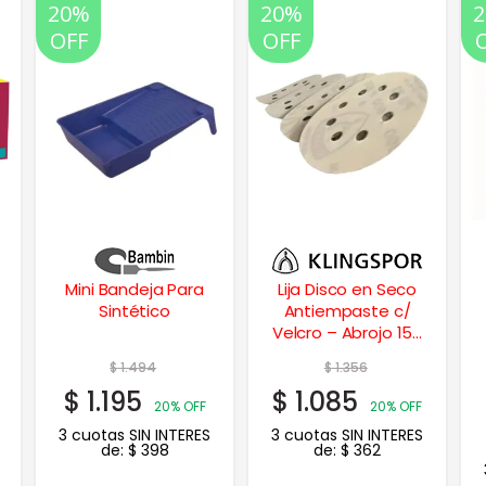
20%
20%
OFF
OFF
Lija Disco en Seco
Sellador Multiuso
Antiempaste c/
Juntas y Grietas 1
Velcro – Abrojo 150
Kg.
mm.
$
1.356
$
15.291
$
1.085
$
12.233
20% OFF
20%
3 cuotas SIN INTERES
OFF
de:
$
362
3 cuotas SIN INTERES
de:
$
4.078