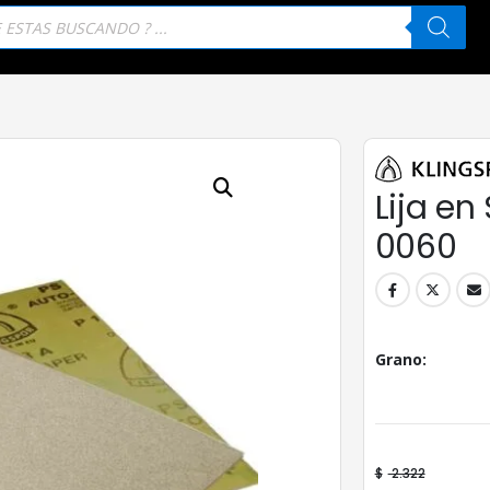
eda
tos
Lija e
0060
Grano
$
2.322