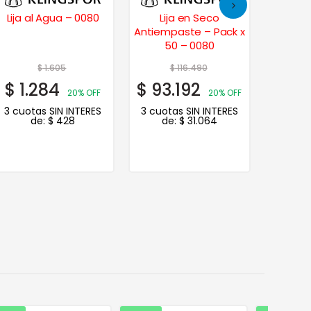
Lija al Agua – 0080
Lija en Seco
Lija L
Antiempaste – Pack x
50 – 0080
$
1.605
$
116.490
$
1.284
$
93.192
$
19.
20% OFF
20% OFF
3 cuotas SIN INTERES
3 cuotas SIN INTERES
3 cuot
de:
$
428
de:
$
31.064
de