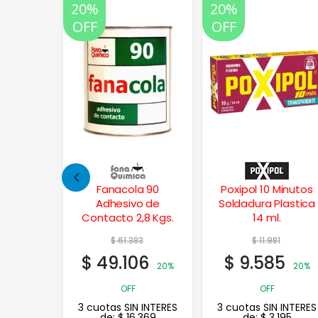
20%
20%
OFF
OFF
a 90
Poxipol 10 Minutos
Mini Bandeja Para
o de
Soldadura Plastica
Sintético
,8 Kgs.
14 ml.
3
$
11.981
$
1.494
06
$
9.585
$
1.195
20%
20%
20% OFF
3 cuotas SIN INTERES
OFF
de:
$
398
 INTERES
3 cuotas SIN INTERES
.369
de:
$
3.195