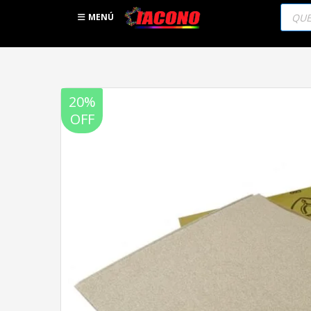
Búsqu
de
MENÚ
produc
20%
OFF