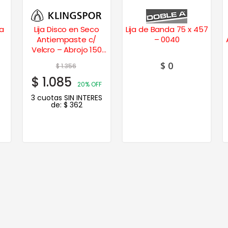
va
Lija Disco en Seco
Lija de Banda 75 x 457
Antiempaste c/
– 0040
Velcro – Abrojo 150
mm. – 0800
$
0
$
1.356
$
1.085
20% OFF
3 cuotas SIN INTERES
de:
$
362