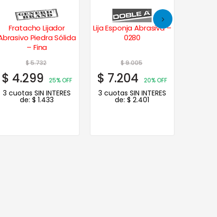
Fratacho Lijador
Lija Esponja Abrasiva –
Taco d
Abrasivo Piedra Sólida
0280
para Li
– Fina
$
5.732
$
9.005
$
4.299
$
7.204
$
6.
25% OFF
20% OFF
3 cuotas SIN INTERES
3 cuotas SIN INTERES
3 cuot
de:
$
1.433
de:
$
2.401
d