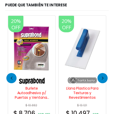
PUEDE QUE TAMBIÉN TE INTERESE
20%
20%
OFF
OFF
ete
Llana Plastica Para
Extensor Telescópi
sivo p/
Texturas y
Aluminio
Ventanas
Revestimientos
Extra Ancho 5 Mts.
882
$
13.121
$
57.882
6
$
10.497
$
46.306