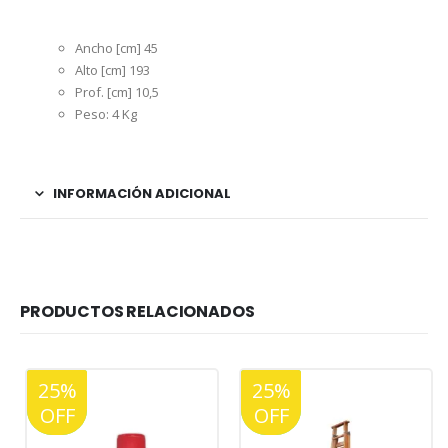
Ancho [cm] 45
Alto [cm] 193
Prof. [cm] 10,5
Peso: 4 Kg
INFORMACIÓN ADICIONAL
PRODUCTOS RELACIONADOS
25%
20%
25%
20%
OFF
OFF
OFF
OFF