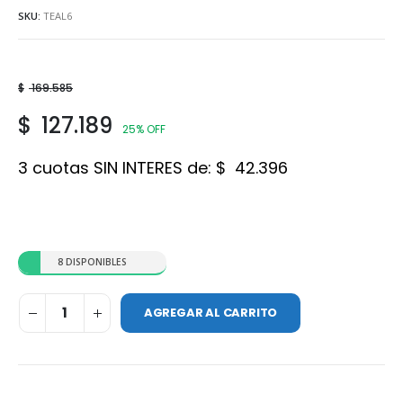
SKU:
TEAL6
$
169.585
$
127.189
25% OFF
3 cuotas SIN INTERES de:
$
42.396
8 DISPONIBLES
AGREGAR AL CARRITO