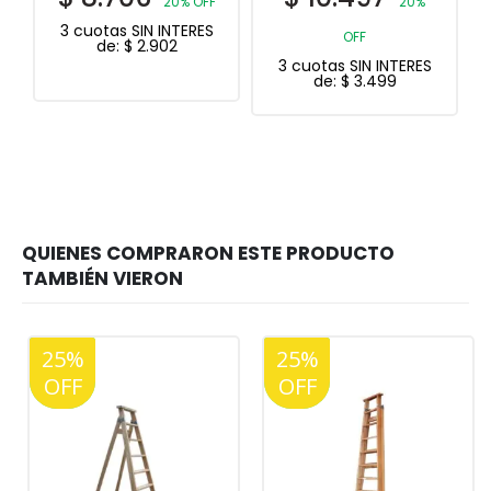
20% OFF
20%
2
N INTERES
OFF
OFF
.902
3 cuotas SIN INTERES
3 cuotas SIN INTER
de:
$
3.499
de:
$
15.435
25%
20%
25%
20%
OFF
OFF
OFF
OFF