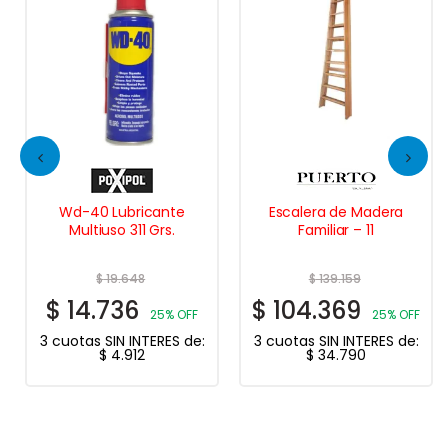
Wd-40 Lubricante
Escalera de Madera
Multiuso 311 Grs.
Familiar – 11
$
19.648
$
139.159
$
14.736
$
104.369
25% OFF
25% OFF
3 cuotas SIN INTERES de:
3 cuotas SIN INTERES de:
$
4.912
$
34.790