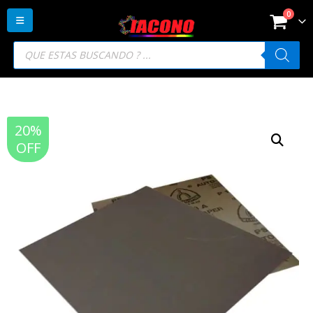
0
Búsqueda
de
productos
20%
OFF