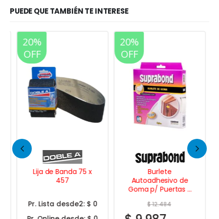
PUEDE QUE TAMBIÉN TE INTERESE
20%
20%
OFF
OFF
Lija de Banda 75 x
Burlete
457
Autoadhesivo de
Goma p/ Puertas y
Ventanas Perfil E 5
Pr. Lista desde2:
$ 0
$
12.484
Mts.
Pr. Online desde:
$ 0