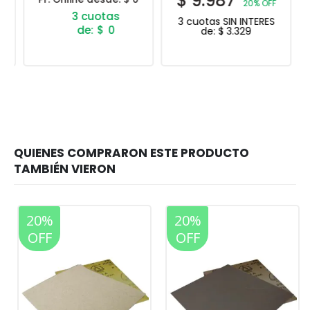
$
9.987
20% OFF
3 cuotas SIN INTERES
$
0
de:
$
3.329
20%
20%
OFF
OFF