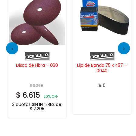
Disco de Fibra – 060
Lija de Banda 75 x 457 –
0040
$
0
$
8.269
$
6.615
20% OFF
3 cuotas SIN INTERES de:
$
2.205