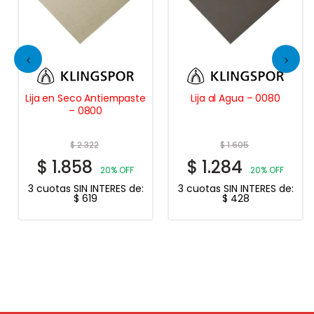
Lija en Seco Antiempaste
Lija al Agua – 0080
– 0800
$
2.322
$
1.605
$
1.858
$
1.284
20% OFF
20% OFF
3 cuotas SIN INTERES de:
3 cuotas SIN INTERES de:
$
619
$
428