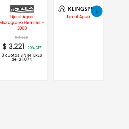
Lija al Agua
Lija al Agua
Lija 
Micrograno Hermes –
Anti
3000
Velcro
mm
$
4.026
$
3.221
$
1.
20% OFF
3 cuotas SIN INTERES
3 cuot
de:
$
1.074
d