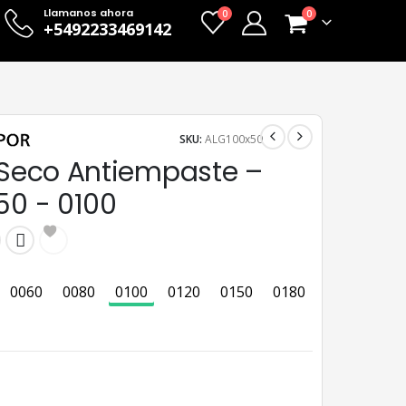
Llamanos ahora
0
0
+5492233469142
SKU:
ALG100x50
n Seco Antiempaste –
50 - 0100
0060
0080
0100
0120
0150
0180
0220
024
0060
0080
0100
0120
0150
0180
0220
0