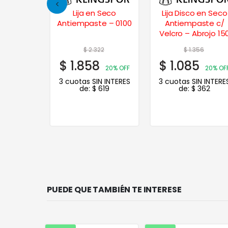
ma Rígido
Lija en Seco
Lija Disco en Seco
ijar
Antiempaste – 0100
Antiempaste c/
Velcro – Abrojo 15
mm. – 0600
$
2.322
$
1.356
$
1.858
$
1.085
20% OFF
20% OF
3 cuotas SIN INTERES
3 cuotas SIN INTERE
de:
$
619
de:
$
362
PUEDE QUE TAMBIÉN TE INTERESE