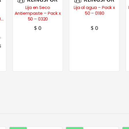
Lija en Seco
Lija al agua – Pack x
Antiempaste – Pack x
50 – 0180
0
50 – 0320
$
0
$
0
F
S