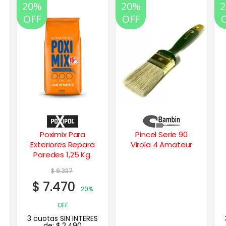
20%
20%
OFF
OFF
Pincel Serie 90
Cinta de
Virola 4 Amateur
Enmascarar
Empapelar
Multiuso 18 mm ×
$
2.874
40 mts
$
2.299
20%
OFF
3 cuotas SIN INTERES
de:
$
766