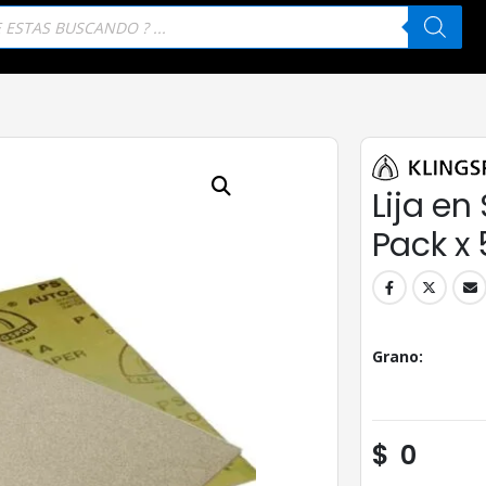
eda
tos
Lija e
Pack x 
Grano
$
0