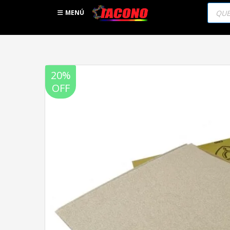
Búsqu
de
MENÚ
produc
20%
OFF