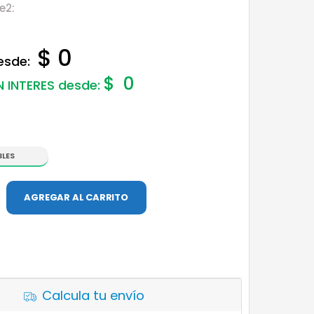
e2:
$ 0
desde:
$
0
N INTERES desde:
BLES
AGREGAR AL CARRITO
Calcula tu envío