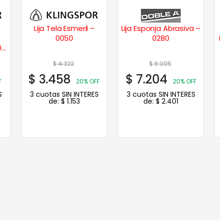
Lija Tela Esmeril –
Lija Esponja Abrasiva –
0050
0280
0
$
4.322
$
9.005
$
3.458
$
7.204
F
20% OFF
20% OFF
S
3 cuotas SIN INTERES
3 cuotas SIN INTERES
de:
$
1.153
de:
$
2.401