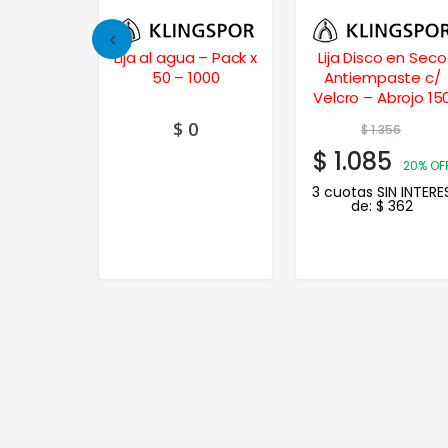
bra – 060
Lija al agua – Pack x
Lija Disco en Seco
50 – 1000
Antiempaste c/
Velcro – Abrojo 15
mm. – 0040
$
0
69
$
1.356
$
1.085
20% OFF
20% OF
N INTERES
3 cuotas SIN INTERE
.205
de:
$
362