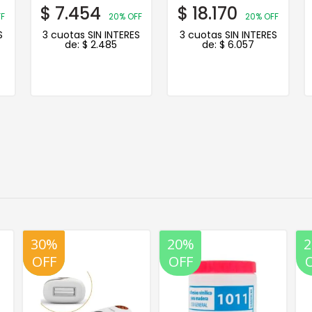
$
7.454
$
18.170
F
20% OFF
20% OFF
S
3 cuotas SIN INTERES
3 cuotas SIN INTERES
de:
$
2.485
de:
$
6.057
20%
20%
OFF
OFF