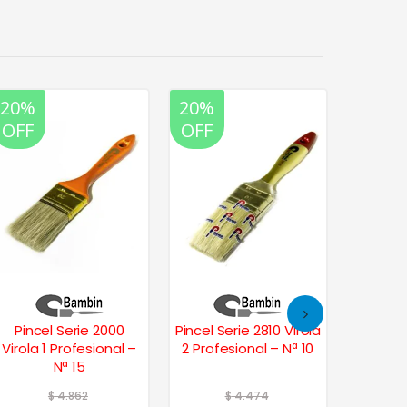
20%
20%
20%
OFF
OFF
OFF
Pincel Serie 2000
Pincel Serie 2810 Virola
Pincel S
Virola 1 Profesional –
2 Profesional – Nª 10
Amat
Nª 15
$
4.862
$
4.474