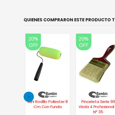
20%
20%
OFF
OFF
ro Lanar
Mini Rodillo Poliester 8
Pinceleta Serie 90
 17 cm.
Cm Con Funda
Virola 4 Profesional
Nª 35