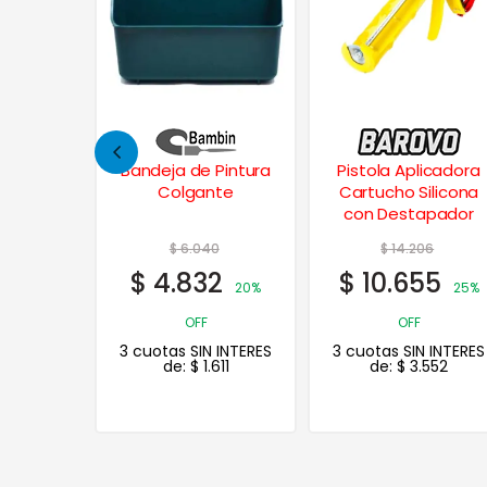
Pintura
Pistola Aplicadora
Depiladora Láser
nte
Cartucho Silicona
Definitiva IPL
con Destapador
990.000 pulsos
0
$
14.206
$
226.368
2
$
10.655
$
158.458
20%
25%
OFF
30% OFF
 INTERES
3 cuotas SIN INTERES
3 cuotas SIN INTERES
611
de:
$
3.552
de:
$
52.819