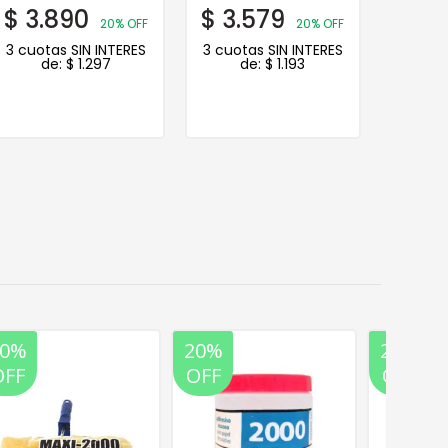
$
3.890
$
3.579
$
5.
20% OFF
20% OFF
3 cuotas SIN INTERES
3 cuotas SIN INTERES
3 cuot
de:
$
1.297
de:
$
1.193
d
20%
20%
20%
OFF
OFF
OFF