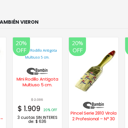
20%
20%
OFF
OFF
Mini Rodillo Antigota
Multiuso 5 cm.
$
2.386
$
1.909
20% OFF
Pincel Serie 2810 Virola
3 cuotas SIN INTERES
 –
2 Profesional – Nª 30
de:
$
636