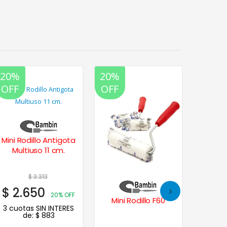
20%
20%
20%
OFF
OFF
OFF
Mini Rodillo Antigota
Multiuso 11 cm.
$
3.313
$
2.650
20% OFF
Mini Rodillo F60
Pince
3 cuotas SIN INTERES
Virola 
de:
$
883