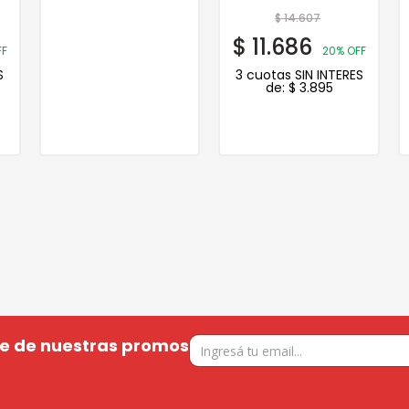
$
14.607
$
11.686
FF
20% OFF
S
3 cuotas SIN INTERES
de:
$
3.895
te de nuestras promos