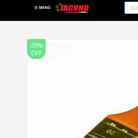
Búsqu
de
MENÚ
produc
20%
OFF