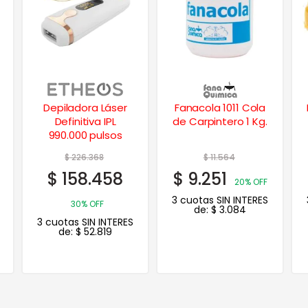
Fanacola 1011 Cola
Rodillo Cuero Lanar
de Carpintero 1 Kg.
Maxi 2000 22 cm.
$
11.564
$
14.890
$
9.251
$
11.912
20% OFF
20% OFF
3 cuotas SIN INTERES
3 cuotas SIN INTERES
de:
$
3.084
de:
$
3.971