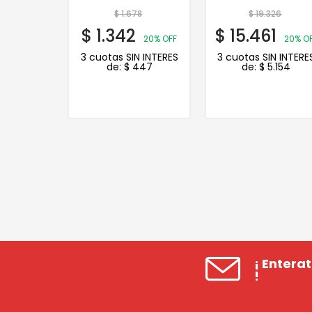
50
$
1.678
$
19.326
0
$
1.342
$
15.461
20% OFF
20% OFF
20% O
N INTERES
3 cuotas SIN INTERES
3 cuotas SIN INTERE
.480
de:
$
447
de:
$
5.154
¡ Entera
!