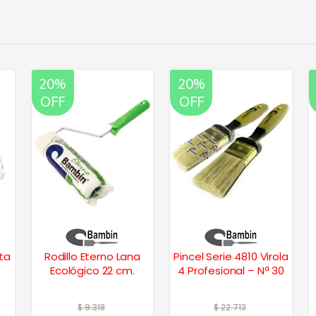
20%
20%
OFF
OFF
ta
Rodillo Eterno Lana
Pincel Serie 4810 Virola
Ecológico 22 cm.
4 Profesional – Nª 30
$
9.318
$
22.713