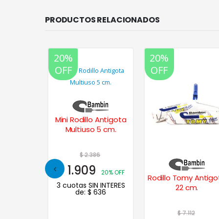
PRODUCTOS RELACIONADOS
20%
20%
OFF
OFF
Mini Rodillo Antigota
Multiuso 5 cm.
$
2.386
$
1.909
20% OFF
 F60 – 05
Rodillo Tomy Antigo
3 cuotas SIN INTERES
m
22 cm.
de:
$
636
10
$
7.112