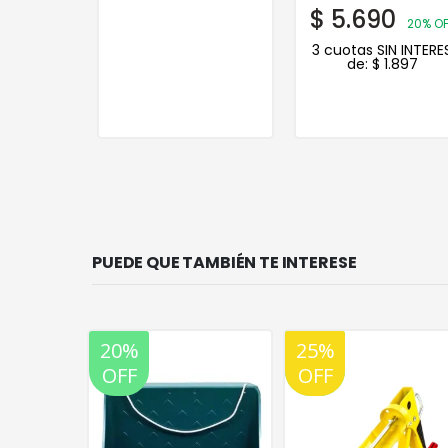
8
$
5.690
20% OFF
20% OF
N INTERES
3 cuotas SIN INTERE
.229
de:
$
1.897
PUEDE QUE TAMBIÉN TE INTERESE
25%
20%
30%
20%
OFF
OFF
OFF
OFF