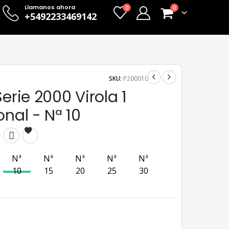
Llamanos ahora
0
0
+5492233469142
SKU:
P200010
Serie 2000 Virola 1
onal - Nª 10
Nª
Nª
Nª
Nª
Nª
Nª 10
Nª 15
Nª 20
Nª 25
Nª 30
10
15
20
25
30