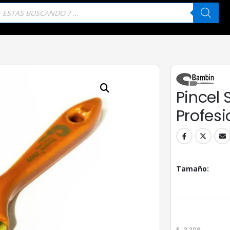
eda
tos
Pincel 
Profesi
Tamaño
$
3.309