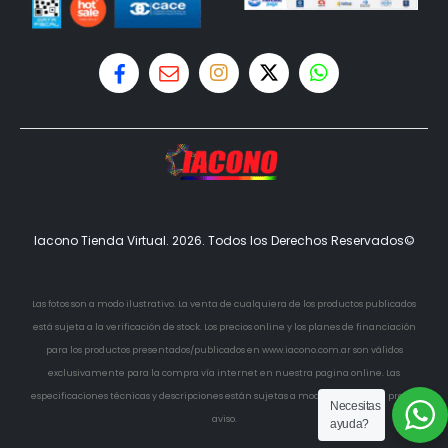
Iacono Tienda Virtual. 2026. Todos los Derechos Reservados©
Las fotos son a modo ilustrativo. La venta de cualquiera de los productos publicados
está sujeta a la verificación de stock. Los precios online y los planes de financiación
para los productos presentados/publicados en www.iacono.com.ar son válidos
exclusivamente para la compra vía internet en nuestra pagina online. Las
especificaciones técnicas y descripciones están sujetas a modificaciones sin previo
Necesitas
aviso.
ayuda?