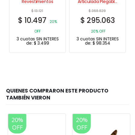
Articulada Plegable
4×4
$
368.829
$
3.313
$
295.063
$
2.650
20% OFF
3 cuotas SIN INTERES
20% OFF
de:
$
883
3 cuotas SIN INTERES
de:
$
98.354
20%
20%
OFF
OFF