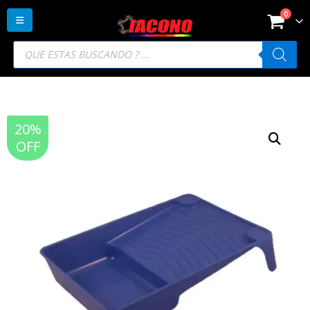
0
Búsqueda
de
productos
20%
OFF