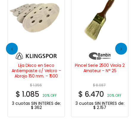
Lija Disco en Seco
Pincel Serie 2500 Virola 2
Antiempaste c/ Velcro –
Amateur – Nª 25
Abrojo 150 mm. – 1500
$
1.356
$
8.087
$
1.085
$
6.470
20% OFF
20% OFF
3 cuotas SIN INTERES de:
3 cuotas SIN INTERES de:
$
362
$
2.157