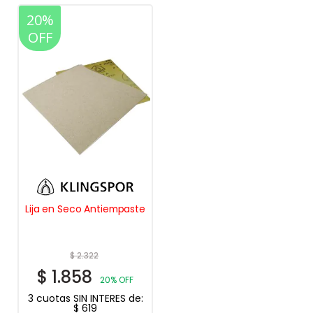
20%
OFF
Lija en Seco Antiempaste
$
2.322
$
1.858
20% OFF
3 cuotas SIN INTERES de:
$
619