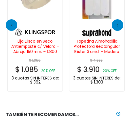
Lija Disco en Seco
Topetina Almohadilla
Antiempaste c/ Velcro –
Protectora Rectangular
Abrojo 150 mm. – 0800
Blister 3 unid. – Madera
$
1.356
$
4.888
$
1.085
$
3.910
20% OFF
20% OFF
3 cuotas SIN INTERES de:
3 cuotas SIN INTERES de:
$
362
$
1.303
TAMBIÉN TE RECOMENDAMOS…