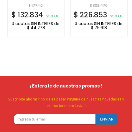
$
177.112
$
302.470
$
132.834
$
226.853
25% OFF
25% OFF
3 cuotas SIN INTERES de:
3 cuotas SIN INTERES de:
$
44.278
$
75.618
¡ Enterate de nuestras promos !
Suscribite ahora! Y no dejes pasar ninguna de nuestras novedades y
promociones exclusivas