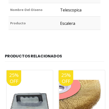
Telescopica
Nombre-Del-Diseno
Escalera
Producto
PRODUCTOS RELACIONADOS
25%
20%
25%
20%
OFF
OFF
OFF
OFF