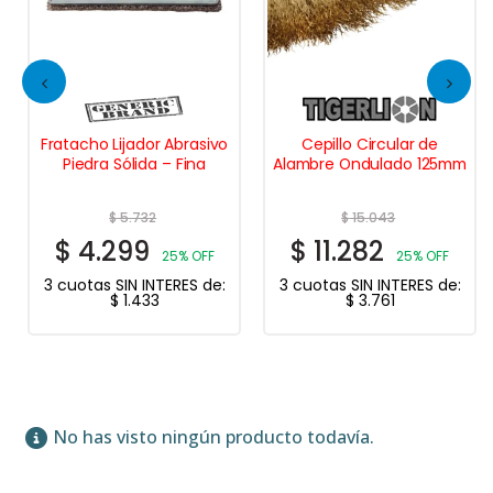
Fratacho Lijador Abrasivo
Cepillo Circular de
Piedra Sólida – Fina
Alambre Ondulado 125mm
$
5.732
$
15.043
$
4.299
$
11.282
25% OFF
25% OFF
3 cuotas SIN INTERES de:
3 cuotas SIN INTERES de:
$
1.433
$
3.761
No has visto ningún producto todavía.