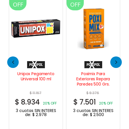
OFF
OFF
 Pegamento
Poximix Para
Mini Rodillo Ant
sal 100 ml
Exteriores Repara
Multiuso 8 c
Paredes 500 Grs.
11.167
$
9.376
$
2.881
34
$
7.501
$
2.305
20% OFF
20% OFF
20
 SIN INTERES
3 cuotas SIN INTERES
3 cuotas SIN IN
$
2.978
de:
$
2.500
de:
$
768