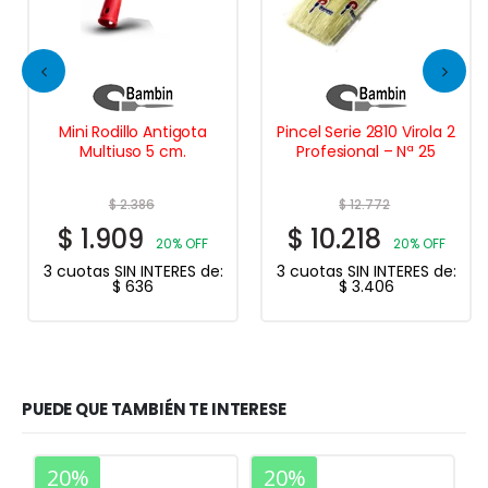
Mini Rodillo Antigota
Pincel Serie 2810 Virola 2
Multiuso 5 cm.
Profesional – Nª 25
$
2.386
$
12.772
$
1.909
$
10.218
20% OFF
20% OFF
3 cuotas SIN INTERES de:
3 cuotas SIN INTERES de:
$
636
$
3.406
PUEDE QUE TAMBIÉN TE INTERESE
20%
20%