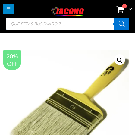
0
Búsqueda
de
productos
20%
OFF